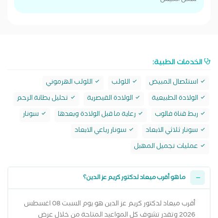
شكل الكيس
الخدمات الطبية:
استئصال المبيض
اللولب
اللولب الهرموني
الولادة الطبيعية
الولادة القيصرية
تحليل بطانة الرحم
ربط قناة فالوب
رعاية ما قبل الولادة وبعدها
سونار
سونار ثلاثي الابعاد
سونار رباعي الابعاد
عمليات تجميل المهبل
ما هو أقرب ميعاد لدكتور كريم عز الدين؟
أقرب ميعاد لدكتور كريم عز الدين هو يوم السبت 08 اغسطس
2026 وتقدر تشوف كل المواعيد المتاحة من خلال عرض