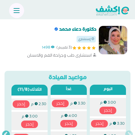
دكتورة دعاء محمد
إستشاري
(3 تقييم)
1498
استشارى طب وجراحة الفم والاسنان
مواعيد العيادة
اليوم
غداً
(11/8)
الثلاثاء
3:00 م
إحجز
3:30 م
إحجز
2:30 م
إحجز
4:00 م
3:00 م
إحجز
إحجز
3:30 م
إحجز