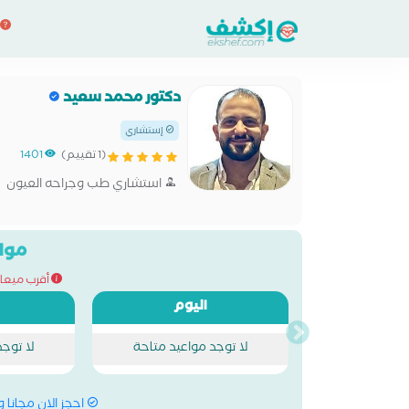
دكتور محمد سعيد
إستشاري
(1 تقييم)
1401
استشاري طب وجراحه العيون
مواع
أقرب ميعاد للحج
اليوم
لا توجد مواعيد متاحة
لا توج
احجز الان مجانا 