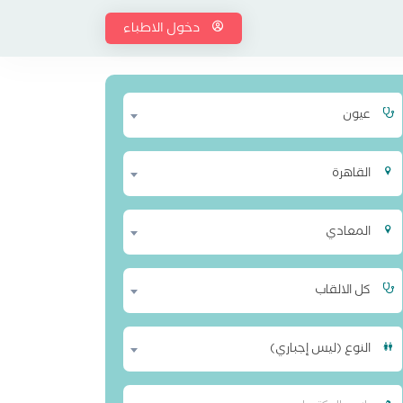
دخول الاطباء
عيون
القاهرة
المعادي
كل الالقاب
النوع (ليس إجباري)