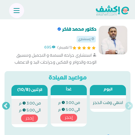
دكتور محمد فاخر
إستشاري
(1 تقييم)
695
استشاري جراحه السمنة و التجميل وتنسيق
الوجه والدوام و الفكين وجراحات اليد و الاعصاب
الطرفيه.
مواعيد العيادة
اليوم
غداً
(10/8)
الإثنين
انتهي وقت الحجز
من
3:00 م
من
3:00 م
الى
5:00 م
الى
5:00 م
إحجز
إحجز