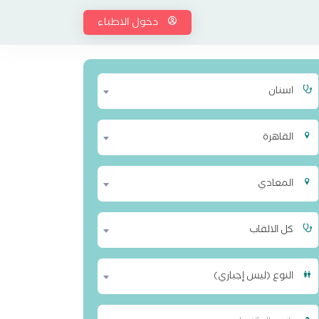
دخول الاطباء
اسنان
القاهرة
المعادي
كل الالقاب
النوع (ليس إجباري)