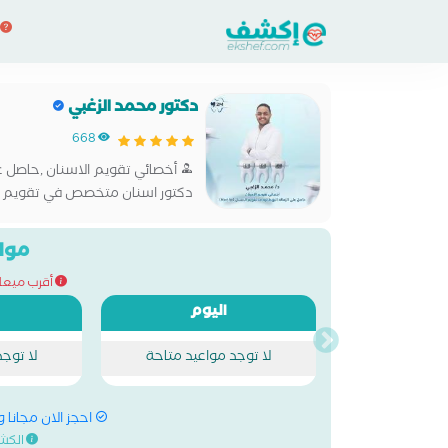
دكتور محمد الزغبي
668
دكتور اسنان متخصص في تقويم 
مواع
أقرب ميعاد للحج
اليوم
لا توجد مواعيد متاحة
لا توج
احجز الان مجانا 
الكش