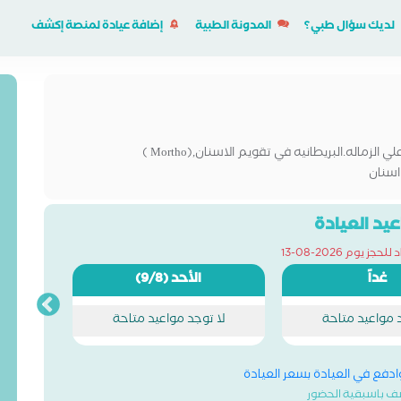
لديك سؤال طبي؟
المدونة الطبية
إضافة عيادة لمنصة إكشف
أخصائي تقويم الاسنان ,حاصل علي الزماله.البريطانيه في تقويم الاسنان,(Mortho )
اسنان
يد العيادة
ز يوم 2026-08-13
غداً
الأحد
(9/8)
د مواعيد متاحة
لا توجد مواعيد متاحة
وادفع في العيادة بسعر العيادة
ف باسبقية الحضور