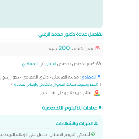
تفاصيل عيادة دكتور محمد الزغبي
200
سعر الكشف:
جنيه
دكتور تخصص تخصص
اسنان
في
المعادي
المعادي
: مدينة الفرسان - دائري المعادي - بجوار رينج رو
)
(
(احجز وسوف يصلك العنوان بالكامل وارقام العيادة
متاح خريطة جوجل عند الحجز
عيادات بلاتينوم التخصصية
الخبرات والشهادات:
أخصائي تقويم الاسنان .حاصل علي الزماله,البريطانيه في ت