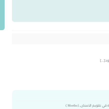
د[...]
قويم الاسنان,.(Mortho )