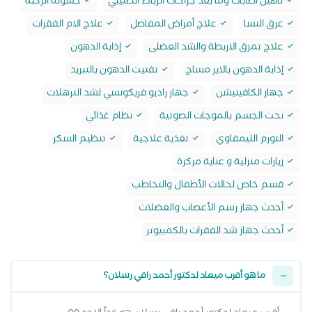
تاهيل اصابات وما بعد جراحات الرباط الصليبي
خشونة الركبة
عرق النسا
علاج أمراض المفاصل
علاج الام الفقرات
علاج تمزق الاربطة والشد العضلى
إذابة الدهون
إذابة الدهون بالاير مساج
تفتيت الدهون بالتبريد
جهاز الكافيتيشن
جهاز راديو فريكونسي لشد الترهلات
نحت الجسم بالموجات الصوتية
نظام غذائي
التورم الليمفاوي
تغذية علاجية
تنظيم السكر
زيارات منزلية و عناية مركزة
قسم خاص لحالات الأطفال والتخاطب
أحدث جهاز رسم الأعصاب والعضلات
أحدث جهاز شد الفقرات بالكمبيوتر
ما هو أقرب ميعاد لدكتور أحمد راقي رسلان؟