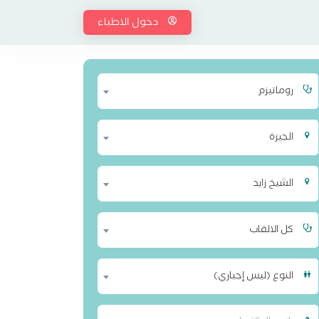
دخول الاطباء
روماتيزم
الجيزة
الشيخ زايد
كل الالقاب
النوع (ليس إجباري)