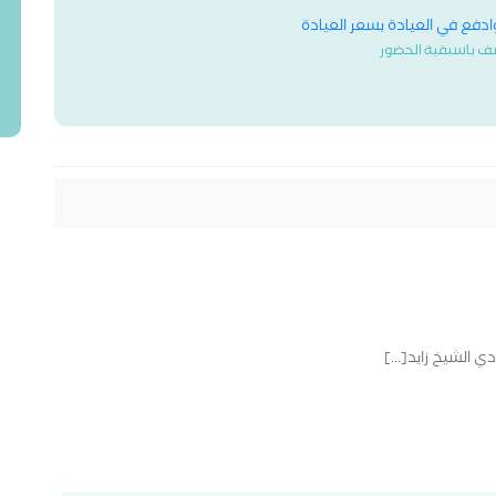
وادفع في العيادة بسعر العيادة
ف باسبقية الحضور
الشيخ زايد[...]