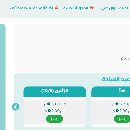
لديك سؤال طبي؟
المدونة الطبية
إضافة عيادة لمنصة إكشف
اتيزم
يد العيادة
غداً
الإثنين
(10/8)
من
12:30 م
12:00 م
ى
الى
2:00 م
2:00 م
إحجز
إحجز