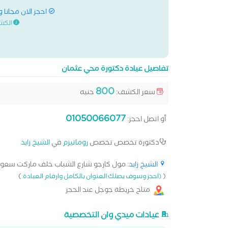
احجز الان مجانا 
الكش
تفاصيل عيادة دكتورة محي عثمان
800
سعر الكشف:
جنيه
01050066077
أو اتصل احجز:
دكتورة تخصص تخصص
روماتيزم
في
الشيخ زايد
الشيخ زايد
: مول كارجو شارع الشباب خلف ماركت سعودي 
)
(
(احجز وسوف يصلك العنوان بالكامل وارقام العيادة
متاح خريطة جوجل عند الحجز
عيادات ميدي وان التخصصية