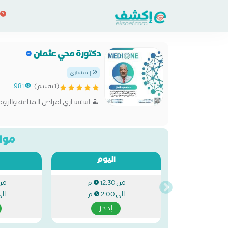
دكتورة محي عثمان
إستشاري
(1 تقييم)
981
استشاري امراض المناعة والروم
مواع
اليوم
من
من
12:30 م
الى
ال
2:00 م
إحجز