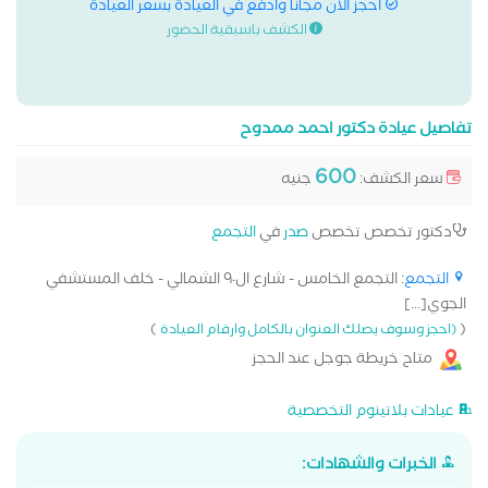
احجز الان مجانا وادفع في العيادة بسعر العيادة
الكشف باسبقية الحضور
تفاصيل عيادة دكتور احمد ممدوح
600
سعر الكشف:
جنيه
دكتور تخصص تخصص
صدر
في
التجمع
التجمع
: التجمع الخامس - شارع ال٩٠ الشمالي - خلف المستشفي
الجوي[...]
)
(
(احجز وسوف يصلك العنوان بالكامل وارقام العيادة
متاح خريطة جوجل عند الحجز
عيادات بلاتينوم التخصصية
الخبرات والشهادات: