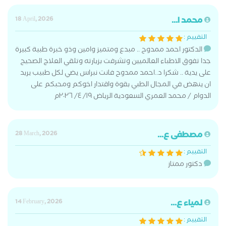
محمد ا...
18 April, 2026
التقييم :
الدكتور احمد ممدوح .. مبدع ومتميز وامين وذو خبرة طبية كبيرة
جدا تفوق الاطباء العالميين وتشرفت بزيارته وتلقي العلاج الصحيح
على يدية .. شكرا د..احمد ممدوح فانت نبراس يضي لكل طبيب يريد
ان ينهض في المجال الطبي بقوة واقتدار اخوكم ومحبكم على
الدوام / محمد العمري السعودية الرياض ١٩/ ٤/ ٢٠٢٦م
مصطفى ع...
28 March, 2026
التقييم :
دكتور ممتاز
لمياء ع...
14 February, 2026
التقييم :