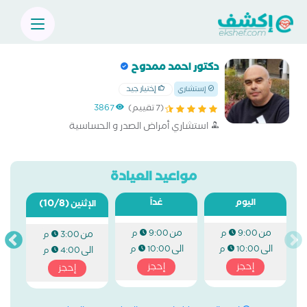
دكتور احمد ممدوح
إختيار جيد
إستشاري
(7 تقييم)
3867
استشاري أمراض الصدر و الحساسية
مواعيد العيادة
اليوم
غداً
(10/8)
الإثنين
من
من
9:00 م
9:00 م
من
3:00 م
الى
الى
10:00 م
10:00 م
الى
4:00 م
إحجز
إحجز
إحجز