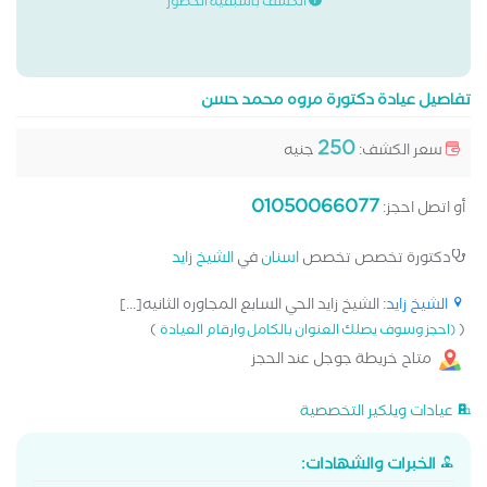
الكشف باسبقية الحضور
تفاصيل عيادة دكتورة مروه محمد حسن
250
سعر الكشف:
جنيه
01050066077
أو اتصل احجز:
دكتورة تخصص تخصص
اسنان
في
الشيخ زايد
الشيخ زايد
: الشيخ زايد الحي السابع المجاوره الثانيه[...]
)
(
(احجز وسوف يصلك العنوان بالكامل وارقام العيادة
متاح خريطة جوجل عند الحجز
عيادات ويلكير التخصصية
الخبرات والشهادات: