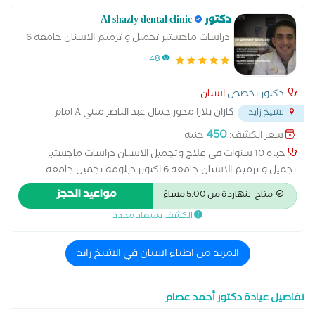
دكتور Al shazly dental clinic
دراسات ماجستير تجميل و ترميم الاسنان جامعه 6
اكتوبر دبلومه تجميل جامعه اكسفورد
48
دكتور تخصص
اسنان
كازان بلازا محور جمال عبد الناصر مبني A امام
الشيخ زايد
مول العرب
...
450
سعر الكشف:
جنيه
خبره 10 سنوات في علاج وتجميل الاسنان دراسات ماجستير
تجميل و ترميم الاسنان جامعه 6 اكتوبر دبلومه تجميل جامعه
اكسفورد
مواعيد الحجز
متاح النهاردة من 5:00 مساءً
الكشف بميعاد محدد
المزيد من اطباء اسنان في الشيخ زايد
تفاصيل عيادة دكتور أحمد عصام