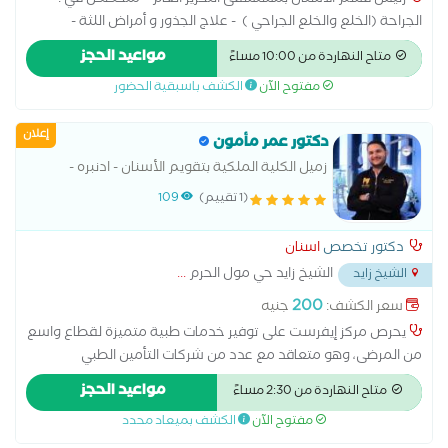
رئيس قسم الأسنان بمستشفى التحرير العام ~ متخصص في :
الجراحة (الخلع والخلع الجراحي ) - علاج الجذور و أمراض اللثة -
حشوات الأسنان - التركيبات التعويضية والتجميلية ، الثابتة و المتحركة
مواعيد الحجز
متاح النهاردة من 10:00 مساءً
- تبييض الأسنان
مفتوح الآن
الكشف باسبقية الحضور
إعلان
دكتور عمر مأمون
زميل الكلية الملكية بتقويم الأسنان - ادنبره -
بريطانيا
(1 تقييم)
109
دكتور تخصص
اسنان
الشيخ زايد حي مول الحرم
...
الشيخ زايد
200
سعر الكشف:
جنيه
يحرص مركز إيفرست على توفير خدمات طبية متميزة لقطاع واسع
من المرضى، وهو متعاقد مع عدد من شركات التأمين الطبي
والنقابات، بما يتيح للمستفيدين الحصول على خدمات طب الأسنان
مواعيد الحجز
متاح النهاردة من 2:30 مساءً
وفقًا لشروط التغطية المعتمدة لكل جهة متعاقدة.
مفتوح الآن
الكشف بميعاد محدد