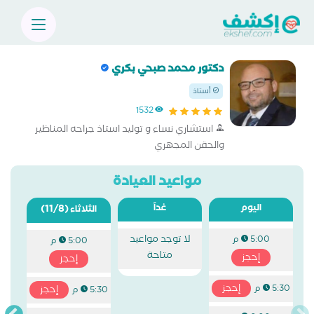
دكتور محمد صبحي بكري
أستاذ
1532
استشاري نساء و توليد استاذ جراحه المناظير
والحقن المجهري
مواعيد العيادة
اليوم
غداً
(11/8)
الثلاثاء
لا توجد مواعيد
5:00 م
5:00 م
متاحة
إحجز
إحجز
إحجز
5:30 م
إحجز
5:30 م