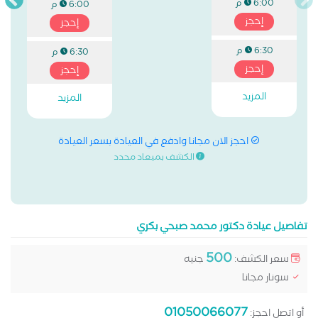
6:00 م
6:00 م
إحجز
إحجز
6:30 م
6:30 م
إحجز
إحجز
المزيد
المزيد
احجز الان مجانا وادفع في العيادة بسعر العيادة
الكشف بميعاد محدد
تفاصيل عيادة دكتور محمد صبحي بكري
500
سعر الكشف:
جنيه
سونار مجانا
01050066077
أو اتصل احجز: