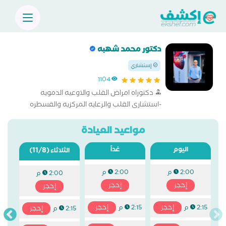
دكتور محمد شهبه
إستشاري
1104
دكتوراه امراض القلب والاوعيه الدمويه
-استشارى القلب والرعايه المركزيه والقسطره
القلبيه بمستشفى الشرطه بالعجوزه
مواعيد العيادة
اليوم
غداً
(11/8)
الثلاثاء
2:00 م
2:00 م
2:00 م
إحجز
إحجز
إحجز
إحجز
إحجز
2:15 م
2:15 م
إحجز
2:15 م