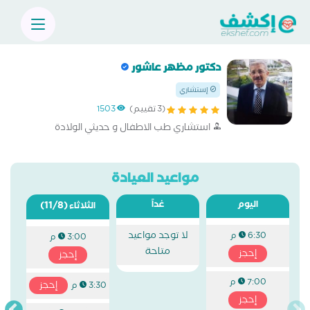
دكتور مظهر عاشور
إستشاري
(3 تقييم)
1503
استشاري طب الاطفال و حديثي الولادة
مواعيد العيادة
اليوم
غداً
(11/8)
الثلاثاء
لا توجد مواعيد
6:30 م
3:00 م
متاحة
إحجز
إحجز
7:00 م
إحجز
3:30 م
إحجز