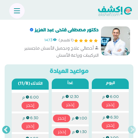
دكتور مصطفى فتحى عبد العزيز
(1 تقييم)
1473
أخصائي علاج وتجميل الأسنان ماجستير
التركيبات وزراعة الأسنان
مواعيد العيادة
اليوم
غداً
(11/8)
الثلاثاء
6:00 م
12:30 م
6:00 م
إحجز
إحجز
إحجز
6:30 م
إحجز
6:30 م
1:00 م
إحجز
إحجز
إحجز
1:30 م