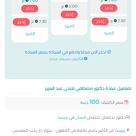
7:00 م
7:00 م
2:00 م
إحجز
إحجز
إحجز
إحجز
7:30 م
إحجز
7:30 م
المزيد
المزيد
المزيد
احجز الان مجانا وادفع في العيادة بسعر العيادة
الكشف بميعاد محدد
تفاصيل عيادة دكتور مصطفى فتحى عبد العزيز
100
سعر الكشف:
جنيه
دكتور تخصص تخصص
اسنان
في
زيزينيا
زيزينيا
: ش الأمير حليم ناصية ش اللاهون - بجوار دار رجب للمسنين -