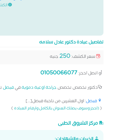
الكش
تفاصيل عيادة دكتور عادل سلامه
250
سعر الكشف:
جنيه
01050066077
أو اتصل احجز:
دكتور تخصص تخصص
جراحة اوعية دموية
في
فيصل
ت
فيصل
: اول العشرين من ناحية فيصل[...]
)
(
(احجز وسوف يصلك العنوان بالكامل وارقام العيادة
مركز الشروق الطبى
الخبرات والشهادات: