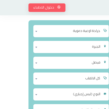
دخول الاطباء
جراحة اوعية دموية
الجيزة
فيصل
كل الالقاب
النوع (ليس إجباري)