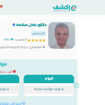
دكتور عادل سلامه
إستشاري
(3 تقييم)
1683
استشارى جراحه الاوعيه الدمويه
مواع
أقرب ميعاد للحج
اليوم
لا توجد مواعيد متاحة
لا توج
احجز الان مجانا 