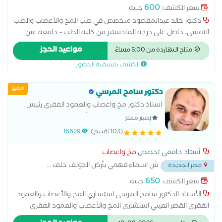
600
سعر الكشف:
جنيه
دكتور خالد عبدالمقصود متخصص في طب المخ والأعصاب والطب
النفسي، حاصل على درجة الماجستير من كلية الطب - جامعة عين
شمس ، يتمتع بخبرة مهنية واسعة، حيث عمل في عدد من
مواعيد الحجز
متاح النهاردة من 5:00 مساءً
المؤسسات الطبية المرموقة، منها: • مستشفى مصر للطيران •
الكشف باسبقية الحضور
المعهد القومي للجهاز العصبي الحركي التعليمي التابع للهيئة العامة
للمستشفيات والمعاهد التعليمية • مستشفى القاهرة الجديدة •
مميز
مستشفى هليوبولس يمتاز الطبيب بمهاراته في تشخيص وعلاج
دكتور سامح المرسي
أمراض المخ والأعصاب والأمراض النفسية ، مع تقديم رعاية طبية
استاذ دكتور مخ واعصاب والعمود الفقري رئيس
شاملة ومتقدمة لجميع مرضاه.
الجمعيه العالميه للمخ والأعصاب والعمود الفقري
إختيار ممتاز
استشاري جراحة المخ والأعصاب والعمود الفقري
(103 تقييم)
16629
مستشفى القصر العيني استشاري
أستاذ جامعي تخصص
مخ واعصاب
ش اسماء فهمي بأرض الجولف خلف
...
مصر الجديدة
650
سعر الكشف:
جنيه
الأستاذ الدكتور سامح المرسي استشاري المخ والأعصاب والعمود
الفقري القصر العيني استشاري المخ والأعصاب والعمود الفقري
مستشفى أبو الريش للاطفال سفير أطباء العالم للمخ والأعصاب