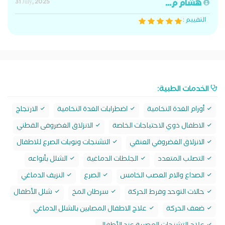
هشام م...
31 July, 2025
التقييم :
الخدمات الطبية:
أورام الغدة النخامية
اضطرابات الغدة النخامية
الارتجاج
الاطفال ذوي الاحتياجات الخاصة
الانزلاق الغضروفى القطني
الانزلاق الغضروفي العنقي
التشنجات ونوبات الصرع للاطفال
التصلب المتعدد
الجلطات الدماغية
الشلل بأنواعه
الصداع والام العصب الخامس
الصرع
النزيف الدماغي
حالات التوحد وفرط الحركة
سرطان المخ
شلل الأطفال
ضعف الحركة
علاج الاطفال المصابين بالشلل الدماغي