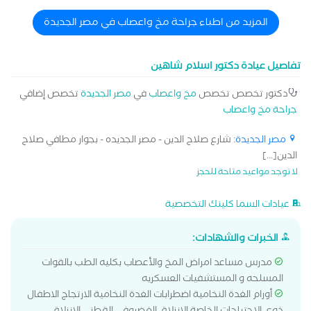
الغضروفي العنقي التشنجات ونوبات الصرع للاطفال التصلب المتعدد
المزيد من اطباء جراحة مخ واعصاب في مصر الجديدة
الجلطات الدماغية الشلل بأنواعه الصداع والام العصب الخامس الصرع
النزيف الدماغي حالات التوحد وفرط الحركة سرطان المخ شلل
الأطفال ضعف الحركة علاج الاطفال المصابين بالشلل الدماغي علاج
تفاصيل عيادة دكتور اسلام شاهين
التشنجات العصبية عند الأطفال علاج حالات الحركات اللارادية علاج
حالات الشلل الدماغي علاج حالات تأخر المشي علاج حالات ضمور
دكتور تخصص تخصص
مخ واعصاب
في
مصر الجديدة
تخصص إضافي
العضلات و التهابات الاعصاب لدى الاطفال علاج حالات فرط الحركة
جراحة مخ واعصاب
علاج لين العظام عند الأطفال
مصر الجديدة
: شارع صلاح الدين - مصر الجديده - بجوار مطافي صلاح
الدين[...]
لا توجد مواعيد متاحة للحجز
عيادات السما كلينك التخصصية
الخبرات والشهادات:
مدرس مساعد امراض المخ والأعصاب بكليه الطب بالقوات
المسلحه و المستشفيات العسكريه
أورام الغدة النخامية اضطرابات الغدة النخامية الارتجاج الاطفال