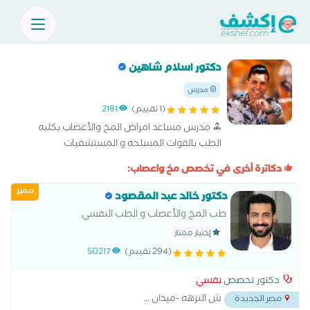
دكتور اسلام شاهين
مدرس
(1 تقييم)
2181
مدرس مساعد امراض المخ والأعصاب بكليه
الطب بالقوات المسلحه و المستشفيات
العسكريه
دكاترة أخرى في تخصص مخ واعصاب:
مميز
دكتور خالد عبد المقصود
طب المخ والأعصاب و الطب النفسي
إختيار ممتاز
(294 تقييم)
50217
دكتور تخصص
نفسي
ش النزهه -ميدان
...
مصر الجديدة