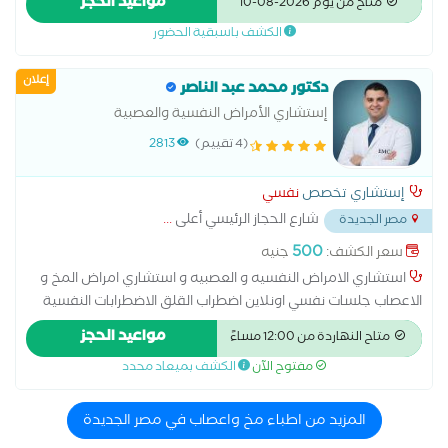
مواعيد الحجز
متاح من يوم 2026-08-10
والعمود الفقري
الكشف باسبقية الحضور
إعلان
دكتور محمد عبد الناصر
إستشاري الأمراض النفسية والعصبية
(4 تقييم)
2813
إستشاري تخصص
نفسي
شارع الحجاز الرئيسي أعلى
...
مصر الجديدة
500
سعر الكشف:
جنيه
استشاري الامراض النفسيه و العصبيه و استشاري امراض المخ و
الاعصاب جلسات نفسي اونلاين اضطراب القلق الاضطرابات النفسية
اضطراب الوسواس القهري الاضطراب ثنائي القطب الاضطرابات
مواعيد الحجز
متاح النهاردة من 12:00 مساءً
السلوكية والوجدانية المشاكل الزوجية والأسرية جلسات علاج نفسي
مفتوح الآن
الكشف بميعاد محدد
طب نفسى الأطفال علاج الأمراض النفسية علاج الإدمان علاج
الاكتئاب علاج دوائي علاج وإعادة تأهيل مرضى إدمان المخدرات
والخمور أورام الغدة النخامية اضطرابات الغدة النخامية الارتجاج
المزيد من اطباء مخ واعصاب في مصر الجديدة
الاطفال ذوي الاحتياجات الخاصة الانزلاق الغضروفى القطني الانزلاق