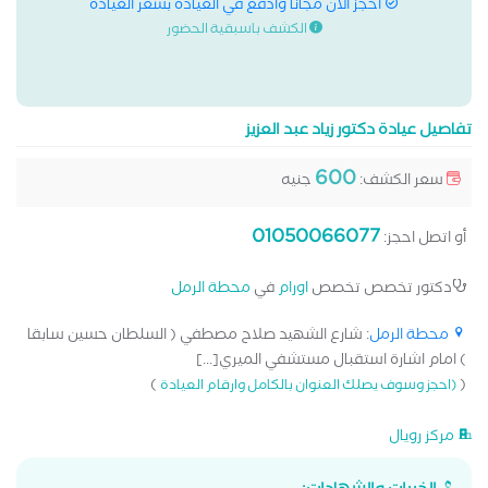
احجز الان مجانا وادفع في العيادة بسعر العيادة
الكشف باسبقية الحضور
تفاصيل عيادة دكتور زياد عبد العزيز
600
سعر الكشف:
جنيه
01050066077
أو اتصل احجز:
دكتور تخصص تخصص
اورام
في
محطة الرمل
محطة الرمل
: شارع الشهيد صلاح مصطفي ( السلطان حسين سابقا
) امام اشارة استقبال مستشفي الميري[...]
)
(
(احجز وسوف يصلك العنوان بالكامل وارقام العيادة
مركز رويال