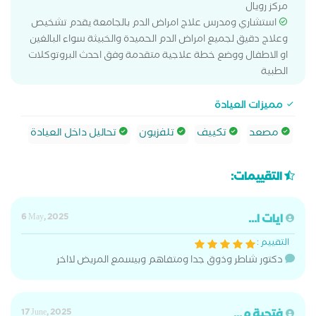
مركز رويال
استشاري ومدرس علاج امراض الدم بالجامعة يقدم تشخيص
وعلاج دقيق لجميع امراض الدم الحميدة والخبيثة سواء البالغين
او الاطفال ووضع خطة علاجية متقدمة وفق احدث البروتوكلات
الطبية
مميزات العيادة
مصعد
تكييف
تلفزيون
تحاليل داخل العيادة
التقييمات:
ايات ا...
6 May, 2025
التقييم :
دكتور شاطر وذوق جدا ومتفاهم وبيسمع المريض لااخر
فتحية م...
17 June, 2025