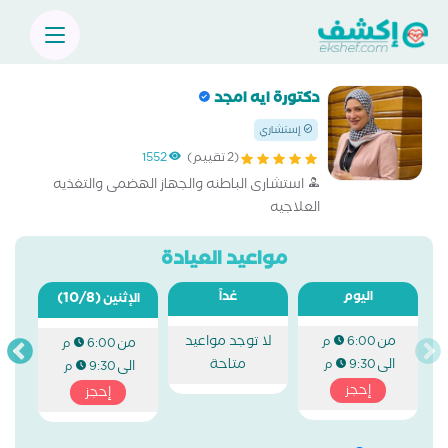
دكتورة ايه امجد
إستشاري
(2 تقييم)
1552
استشارى الباطنه والجهاز الهضمى والتغذيه
العلاجيه
مواعيد العيادة
اليوم
غداً
(10/8)
الإثنين
من
لا توجد مواعيد
6:00 م
من
6:00 م
الى
متاحة
9:30 م
الى
9:30 م
إحجز
إحجز