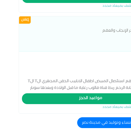
شف بميعاد محدد
إعلان
ر الإنجاب والعقم
إستشاري أمراض النساء والتوليد وتأخر الإنجاب والعقم استئصال المبيض اطفال الانابيب الحقن المجهري الT الT
نة الرحم ربط قناة فالوب رعاية ما قبل الولادة وبعدها سونار
ل المهبل عملية استئصال الرحم بالمنظار
مواعيد الحجز
شف بميعاد محدد
 نساء وتوليد في مدينة نصر