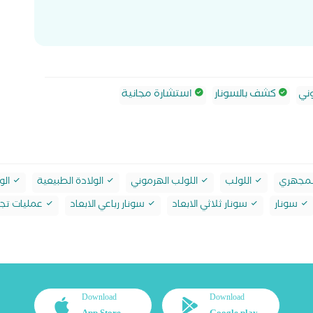
ني
كشف بالسونار
استشارة مجانية
لمجهري
اللولب
اللولب الهرموني
الولادة الطبيعية
الو
سونار
سونار ثلاثي الابعاد
سونار رباعي الابعاد
عمليات تجم
Download
Download
App Store
Google play