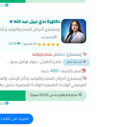
الك
دكتورة ندي نبيل عبد الله
إستشاري أمراض النساء والتوليد وتأخ
إختيار جيد
(4 تقييم)
1409
إستشاري تخصص
نساء وتوليد
شارع الطيران ـ بجوار توكيل بيچو
...
مدينة نصر
450
سعر الكشف:
جنيه
الهرموني الولادة الطبيعية الولادة القيصرية تحليل بطا
سونار ثلاثي الابعاد سونار رباعي الابعاد عمليات تجمي
متاحة النهاردة من 12:00 مساءً
الك
المزيد من اطباء