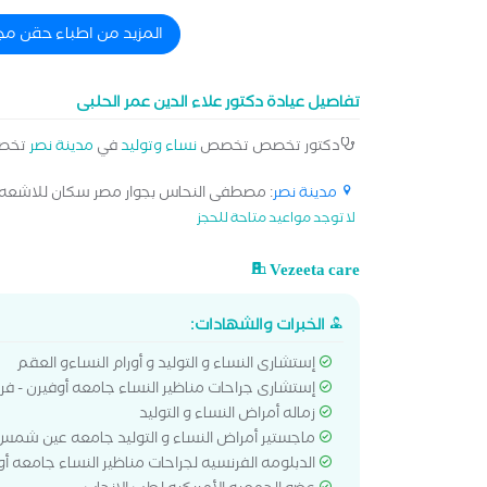
المزيد من اطباء حقن مج
تفاصيل عيادة دكتور علاء الدين عمر الحلبى
دكتور تخصص تخصص
نساء وتوليد
في
مدينة نصر
تخص
مدينة نصر
: مصطفى النحاس بجوار مصر سكان للاشعه[.
لا توجد مواعيد متاحة للحجز
Vezeeta care
الخبرات والشهادات:
إستشارى النساء و التوليد و أورام النساءو العقم
إستشارى جراحات مناظير النساء جامعه أوفيرن - فر
زماله أمراض النساء و التوليد
ماجستير أمراض النساء و التوليد جامعه عين شمس
الدبلومه الفرنسيه لجراحات مناظير النساء جامعه أو