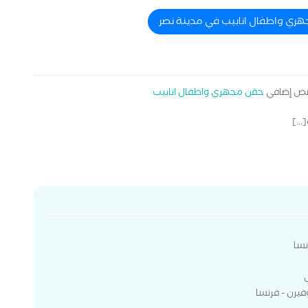
هري واطفال انابيب في مدينة نصر
ص إضافي
حقن مجهري واطفال انابيب
..]
نسا
فيرن - فرنسا