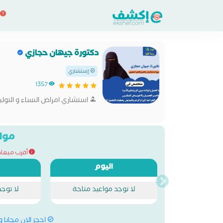
دكتورة جيهان حجازي
إستشاري
1357
استشاري امراض النساء و التولي
مواع
أقرب ميعاد للحج
اليوم
لا توجد مواعيد متاحة
لا توج
احجز الان مجانا 