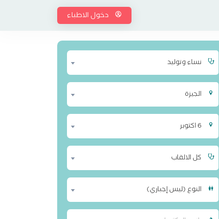
دخول الاطباء
نساء وتوليد
الجيزة
6 اكتوبر
كل الالقاب
النوع (ليس إجباري)