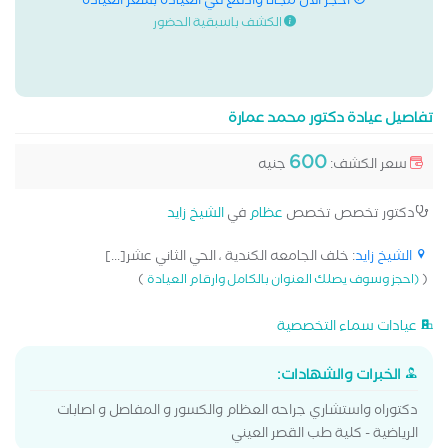
احجز الان مجانا وادفع في العيادة بسعر العيادة
الكشف باسبقية الحضور
تفاصيل عيادة دكتور محمد عمارة
600
سعر الكشف:
جنيه
دكتور تخصص تخصص
عظام
في
الشيخ زايد
الشيخ زايد
: خلف الجامعه الكندية ، الحي الثاني عشر[...]
)
(
(احجز وسوف يصلك العنوان بالكامل وارقام العيادة
عيادات سماء التخصصية
الخبرات والشهادات:
دكتوراه واستشاري جراحه العظام والكسور و المفاصل و اصابات
الرياضية - كلية طب القصر العيني