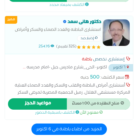
الكشف بميعاد محدد
مميز
دكتور هانى سعد
استشارى الباطنه والغدد الصماء والسكر وأمراض
الكبد والجهاز الهضمى
إختيار جيد
(325 تقييم)
25476
إستشاري تخصص
باطنة
اكتوبر- الحى_شلرع مادرس جيل -امام مدرسه
...
٦ اكتوبر
500
سعر الكشف:
جنيه
أستشارى أمراض الباطنة والقلب والسكر والغدد الصماء العناية
المركزة مستشفى الهلال. زميل الجمعيه المصرية لمرضى السكر
والغدد الصماء. عضو الجمعية المصرية للجهاز الهضمى. عضو
مواعيد الحجز
متاح النهاردة من 1:00 مساءً
الجمعية المصرية لمرضى الصدر.
مفتوح الآن
الكشف باسبقية الحضور
المزيد من اطباء باطنة في 6 اكتوبر