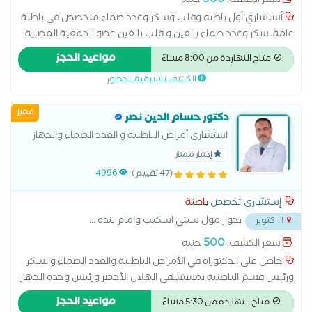
900
سعر الكشف:
جنيه
أستشاري أول باطنه وقلب وسكر وغدد صماء متخصص في باطنة
عامة، سكر وغدد صماء بالغين و قلب بالغين عضو الجمعية المصرية
للباطنة و امراض القلب و الصدر/مدير مركز المنصورة لقسطرة
مواعيد الحجز
متاح النهاردة من 8:00 مساءً
القلب/ مدير مركز الفؤاد للباطنة و القلب و الصدر و حساسية الصدر/
الكشف باسبقية الحضور
إستشاري بمعهد القلب القومي سابقا- (يوجد بالعيادة قسم للسونار
يشرف عليه استشاريون الأشعة سعره 600)
مميز
دكتور حسام الدين نصر
استشاري أمراض الباطنية و الغدد الصماء والجهاز
الهضمي
إختيار ممتاز
(47 تقييم)
4996
إستشاري تخصص
باطنة
بجوار مول سيتي اسكيب وامام بنده
...
٦ اكتوبر
500
سعر الكشف:
جنيه
حاصل على الدكتوراة في الأمراض الباطنية والغدد الصماء والسكر
ورئيس قسم الباطنية بمستشفى الهلال الأخضر ورئيس وحدة الجهاز
الهضمى والمناظير بمستشفى السعودي الألماني بالرياض لديه خبرة
مواعيد الحجز
متاح النهاردة من 5:30 مساءً
تخصص الجهاز الهضمي والمناظير من أكثر من 25 سنة