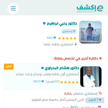
دكتور يحيي ابراهيم
إستشاري
1565
استشاري باطنه عامه
دكاترة أخرى في تخصص باطنة:
مميز
دكتور هشام البحراوي
أستشاري أول باطنه وقلب وسكر وغدد صماء
(57 تقييم)
11670
إستشاري تخصص
باطنة
الحي المتميز أمام جامعة مصر للعلوم
٦ اكتوبر
والتكنولوجي
...