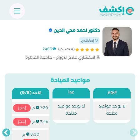
دكتور احمد محي الدين
إستشاري
(4 تقييم)
2483
استشاري علاج الاورام - جامعه القاهره
مواعيد العيادة
اليوم
غداً
(9/8)
الأحد
لا توجد مواعيد
لا توجد مواعيد
إحجز
7:30 م
متاحة
متاحة
إحجز
7:45 م
8:00 م