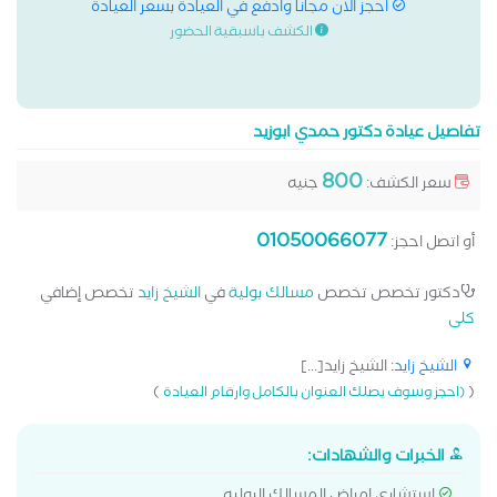
احجز الان مجانا وادفع في العيادة بسعر العيادة
الكشف باسبقية الحضور
تفاصيل عيادة دكتور حمدي ابوزيد
800
سعر الكشف:
جنيه
01050066077
أو اتصل احجز:
دكتور تخصص تخصص
مسالك بولية
في
الشيخ زايد
تخصص إضافي
كلى
الشيخ زايد
: الشيخ زايد[...]
)
(
(احجز وسوف يصلك العنوان بالكامل وارقام العيادة
الخبرات والشهادات: