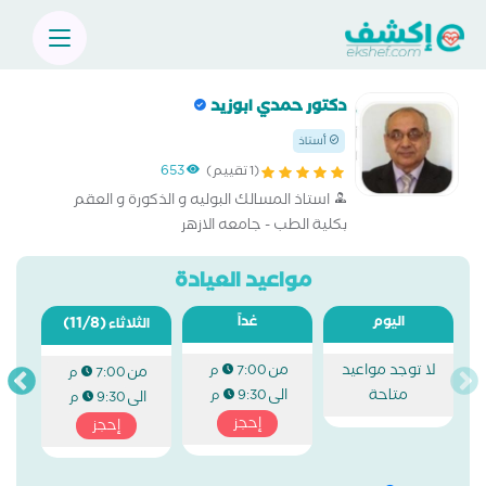
دكتور حمدي ابوزيد
أستاذ
(1 تقييم)
653
استاذ المسالك البوليه و الذكورة و العقم
بكلية الطب - جامعه الازهر
مواعيد العيادة
اليوم
غداً
(11/8)
الثلاثاء
لا توجد مواعيد
من
7:00 م
من
7:00 م
متاحة
الى
9:30 م
الى
9:30 م
إحجز
إحجز