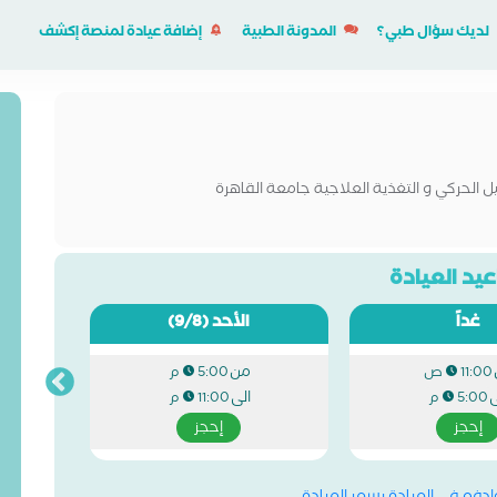
لديك سؤال طبي؟
المدونة الطبية
إضافة عيادة لمنصة إكشف
ل الحركي و التغذية العلاجية جامعة القاهرة
يد العيادة
غداً
الأحد
(9/8)
من
11:00 ص
5:00 م
ى
الى
5:00 م
11:00 م
إحجز
إحجز