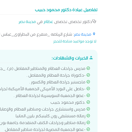
تفاصيل عيادة دكتور محمود حبيب
دكتور تخصص تخصص
عظام
في
مدينة نصر
مدينة نصر
: شارع الرياضه _متفرع من البطراوى_عباس الع
لا توجد مواعيد متاحة للحجز
الخبرات والشهادات:
مدرس جراحات العظام والمناظير المفاصل (م). _جامع
-دكتوراة جراحة العظام والمفاصل .
ماجستير جراحة العظام والكسور .
-حاصل على البورد الأمريكى الجمعية الأمريكية لجراح
-عضو الجمعية السويسرية لجراحة العظام .
.دكتور محمود حبيب
مدرس واستشارى جراحات ومناظير العظام والإصابات 
زمالة مستشفى رون كلينيكم بايرن المانيا
زمالة مناظير وجراحات الكتف المتقدمة جامعة بون ا
-عضو الجمعية المصرية لجراحة مناظير المفاصل.