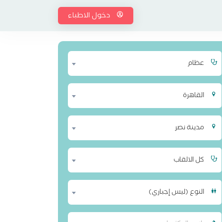
دخول الاطباء
عظام
القاهرة
مدينة نصر
كل الالقاب
النوع (ليس إجباري)