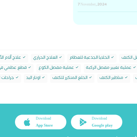
7 November, 2024
 الكتف
الخلايا الجذعية للعظام
العلاج الحراري
علاج آلام ال
عملية تغيير مفصل الركبة
عملية مفصل الكوع
قطع عظمي في 
ف
مناظير الكتف
الخلع المتكرر للكتف
اوتار اليد
جراحات ا
Download
Download
App Store
Google play