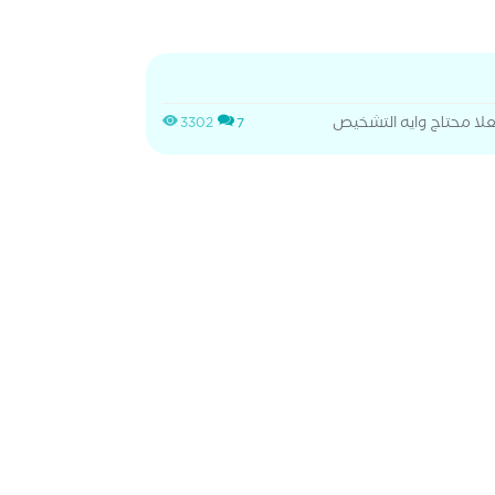
ا محتاج وايه التشخيص
3302
7