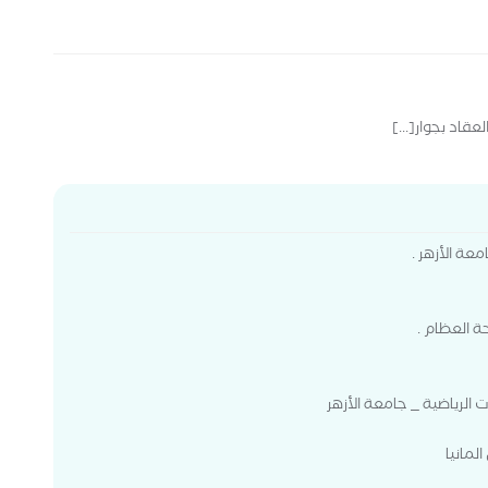
قاد بجوار[...]
ة الأزهر .
ة العظام .
الرياضية _ جامعة الأزهر
لمانيا