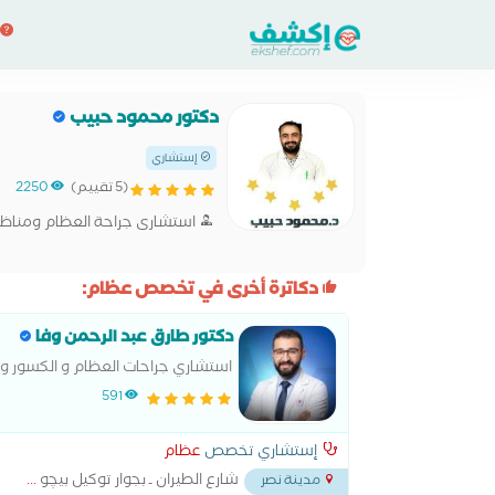
دكتور محمود حبيب
إستشاري
(5 تقييم)
2250
استشارى جراحة العظام ومناظير 
دكاترة أخرى في تخصص عظام:
دكتور طارق عبد الرحمن وفا
استشاري جراحات العظام و الكسور و 
تطويل العظام
591
إستشاري تخصص
عظام
شارع الطيران ـ بجوار توكيل بيچو
...
مدينة نصر