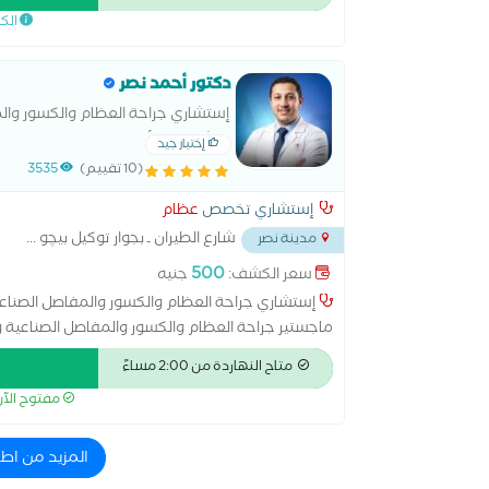
الك
دكتور أحمد نصر
إستشاري جراحة العظام والكسور والمف
وتشوهات الأطفال ماجستير جراحة الع
إختيار جيد
(10 تقييم)
3535
إستشاري تخصص
عظام
شارع الطيران ـ بجوار توكيل بيچو
...
مدينة نصر
500
سعر الكشف:
جنيه
إستشاري جراحة العظام والكسور والمفاصل الصناعي
ماجستير جراحة العظام والكسور والمفاصل الصناعية و
الجمعية السويسرية لجراحة العظام عضو الجمعية المصر
متاح النهاردة من 2:00 مساءً
سطح مفصل الورك استبدال مفصل الكتف الخلايا الجذعي
مفتوح الآ
بالترددات اللاسلكية علاج الرباط الصليبي عملية ال
مفصل الكوع قطع عظمي في الركبة التحفيز العميق للد
الغضروف عملية تسليك عصب اليد
المزيد من اط