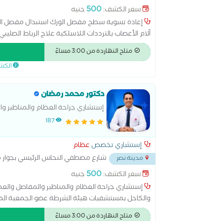
500
سعر الكشف:
جنيه
إعادة تسوية سطح مفصل الورك استبدال مفصل الكتف
آلام الأعصاب بالترددات اللاسلكية علاج الرباط الصل
الركبة عملية مفصل الكوع قطع عظمي في الركبة
متاح النهاردة من 3:00 مساءً
الكش
دكتور محمد رمضان
إستشاري جراحة العظام والمناظير و
187
إستشاري تخصص
عظام
شارع مصطفي النحاس الرئيسي بجوار 
مدينة نصر
500
سعر الكشف:
جنيه
إستشاري جراحة العظام والمناظير والمفاصل والع
والكاحل بمستشفيات هيئة الشرطة عضو الجمعية المص
ومناظير الركبة والكتف
متاح النهاردة من 3:00 مساءً