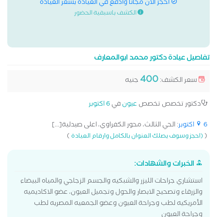
احجز الان مجانا وادفع في العيادة بسعر العيادة
الكشف باسبقية الحضور
تفاصيل عيادة دكتور محمد ابوالمعارف
400
سعر الكشف:
جنيه
دكتور تخصص تخصص
عيون
في
6 اكتوبر
6 اكتوبر
: الحي الثالث، محور الكفراوي، اعلى صيدلية[...]
)
(
(احجز وسوف يصلك العنوان بالكامل وارقام العيادة
الخبرات والشهادات:
استشاري جراحات الليزر والشبكيه والجسم الزجاجي والمياه البيضاء
والزرقاء وتصحيح الابصار والحول وتجميل العيون، عضو الاكاديميه
الأمريكيه لطب وجراحة العيون وعضو الجمعيه المصريه لطب
وجراحة العيون