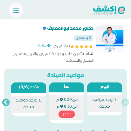
دكتور محمد ابوالمعارف
إستشاري
(24 تقييم)
2764
استشاري طب وجراحة العيون والليزر وتصحيح
الابصار والشبكيه
مواعيد العيادة
اليوم
غداً
(9/8)
الأحد
لا توجد مواعيد
من
5:00 م
لا توجد مواعيد
متاحة
الى
8:30 م
متاحة
إحجز