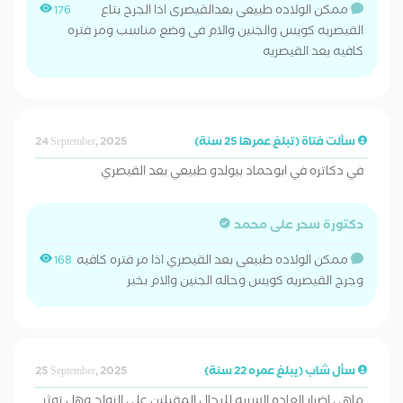
ممكن الولاده طبيعى بعدالقيصرى اذا الجرح بتاع
176
القيصريه كويس والجنين والام فى وضع مناسب ومر فتره
كافيه بعد القيصريه
سألت فتاة (تبلغ عمرها 25 سنة)
24 September, 2025
في دكاتره في ابوحماد بيولدو طبيعي بعد القيصري
دكتورة سحر على محمد
ممكن الولاده طبيعى بعد القيصري اذا مر فتره كافيه
168
وجرح القيصريه كويس وحاله الجنين والام بخير
سأل شاب (يبلغ عمره 22 سنة)
25 September, 2025
ماهي اضرار العاده السريه للرجال المقبلين علي الزواج وهل توثر