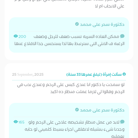
علي الانجاب ام لا
دكتورة سحر على محمد
ممكن العاده السريه تسبب ضعف للرجل وضعف
200
الرغبه ف الانثى التى سترتبط بها لذا يستحسن جدا الاقلاع عنها
سألت إمرأة (تبلغ عمرها 33 سنة)
25 September, 2025
لو سمحت يا دكتور انا عندي كيس على الرحم وعندي ندب في
الرحم وقالوا لي لازما عملت منظار ده اكيد
دكتورة سحر على محمد
لابد من عمل منظار تشخيصه علاجى على الرحم ولو
165
وجدنا شىء بنشيله لاتقلقي اجراء بسيط كلميني لو حابه
تعمليه