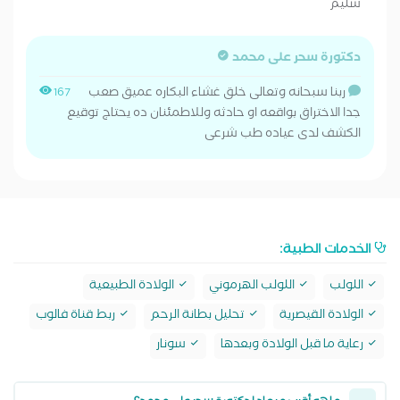
سليم
دكتورة سحر على محمد
ربنا سبحانه وتعالى خلق غشاء البكاره عميق صعب
167
جدا الاختراق بواقعه او حادثه وللاطمئنان ده يحتاج توقيع
الكشف لدى عياده طب شرعى
الخدمات الطبية:
اللولب
اللولب الهرموني
الولادة الطبيعية
الولادة القيصرية
تحليل بطانة الرحم
ربط قناة فالوب
رعاية ما قبل الولادة وبعدها
سونار