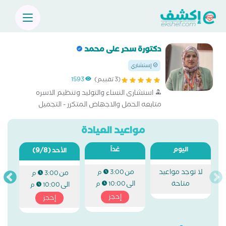
دكتورة سحر على محمد
إستشاري
(3 تقييم)
1593
استشارى النساء والتوليد وتنظيم الاسره
متابعه الحمل والاجهاض المتكرر - التجميل
النسائى
مواعيد العيادة
اليوم
غداً
(9/8)
الأحد
لا توجد مواعيد
من
3:00 م
من
3:00 م
متاحة
الى
10:00 م
الى
10:00 م
إحجز
إحجز