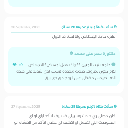
سألت فتاة (تبلغ عمرها 20 سنة)
26 September, 2025
عايزه حاجه الإجهاض وانا لسه ف الاول
دكتورة سحر على محمد
حاجه تثبت الجنين ؟؟ ولا تعمل اجهاض؟ الاجهاض
170
لازم يكون لظروف صحيه محدده تسبب اذى شديد على صحه
الام نصيحتى حافظى على الروح دى دى رزق
سألت فتاة (تبلغ عمرها 25 سنة)
27 September, 2025
كان حصلي زي حادث وسبيلي ف نزيف اتأكد ازاي او اي
الفحوصات اللي تتعمل او اكشف اي عشان اتأكد من الغشاء انو