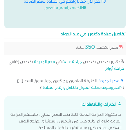
احجز الان مجانا وادفع في العيادة بسعر العيادة
الكشف باسبقية الحضور
تفاصيل عيادة دكتور رامي عبد الجواد
350
سعر الكشف:
جنيه
دكتور تخصص تخصص
جراحة عامة
في
مصر الجديدة
تخصص إضافي
جراحة أورام
مصر الجديدة
: الخليفة المامون برج كوين بجوار سوق العصر[...]
)
(
(احجز وسوف يصلك العنوان بالكامل وارقام العيادة
الخبرات والشهادات:
د. دكتوراة الجراحة العامة كلية طب القصر العيني ، ماجستير الجراحة
العامة والاورام كلية طب عين شمس ، استشاري جراحة الجهاز
الهضمي والمناظير بمستشفيات القوات المسلحة