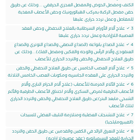
الكتف ومفصل الحوض والمفصل العجزي الحرقفي …وذلك عن طريق
حقن مفصل الركبة بمركب الهيالورونيك وحقن الأعصاب المغذية
للمفاصل وعمل تردد حراري عليها
3 علاج آلام الأورام السرطانية بالعلاج التحفظي وحقن العقد
العصبية اللاإرادية وعمل تردد حراري عليها
4 علاج الصداع بانواعه (الصداع النصفي والصداع التوتري والصداع
العنقودي وآلام الرأس والوجه والفكين ومفصل الفك)…وذلك عن
طريق العلاج التحفظي والحقن والتردد الحراري للأعصاب
5 علاج آلام العصب الخامس عن طريق العلاج التحفظي والحقن
والتردد الحراري على العقده الجاسريه ومكونات العصب الخامس الثلاثة
6 علاج الآلام المزمنة للأعصاب (علاج آلام الحزام الناري وآلام
الأعصاب الطرفية لمرضى السكري وآلام اختناق الأعصاب الطرفية والألم
الشبحي مابعد البتر)عن طريق العلاج التحفظي والحقن والتردد الحراري
لتلك الأعصاب
7 علاج التشنجات العضلية ومتلازمة التليف العضلي للسيدات
(الفيبرومايلجيا)
8 علاج التعرق الزائد في الكفين والقدمين عن طريق الحقن والتردد
الحرارية للعقد السيمباثويه (عقد عصبيه لا اراديه)