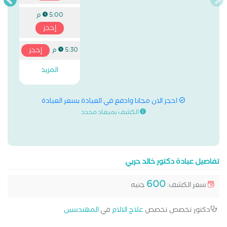
5:00 م
إحجز
إحجز
5:30 م
المزيد
احجز الان مجانا وادفع في العيادة بسعر العيادة
الكشف بميعاد محدد
تفاصيل عيادة دكتور خالد حربي
600
سعر الكشف:
جنيه
دكتور تخصص تخصص
علاج الالام
في
المهندسين