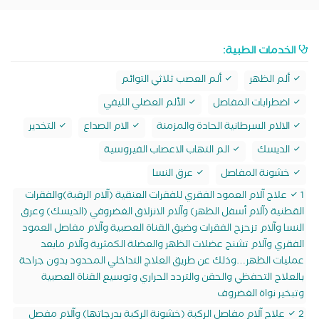
الخدمات الطبية:
ألم الظهر
ألم العصب ثلاثي التوائم
اضطرابات المفاصل
الألم العضلي الليفي
الالام السرطانية الحادة والمزمنة
الام الصداع
التخدير
الديسك
الم التهاب الاعصاب الفيروسية
خشونة المفاصل
عرق النسا
1 علاج آلام العمود الفقري للفقرات العنقية (آلام الرقبة)والفقرات
القطنية (آلام أسفل الظهر) وآلام الانزلاق الغضروفي (الديسك) وعرق
النسا وآلام تزحزح الفقرات وضيق القناة العصبية وآلام مفاصل العمود
الفقري وآلام تشنج عضلات الظهر والعضلة الكمثرية وآلام مابعد
عمليات الظهر…وذلك عن طريق العلاج التداخلي المحدود بدون جراحة
بالعلاج التحفظي والحقن والتردد الحراري وتوسيع القناة العصبية
وتبخير نواة الغضروف
2 علاج آلام مفاصل الركبة (خشونة الركبة بدرجاتها) وآلام مفصل