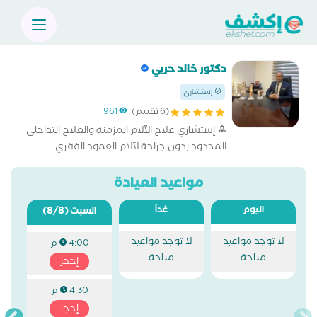
دكتور خالد حربي
إستشاري
(6 تقييم)
961
إستشاري علاج الآلام المزمنة والعلاج التداخلي
المحدود بدون جراحة لآلام العمود الفقري
والمفاصل والأعصاب وآلام الأورام السرطانية
مواعيد العيادة
اليوم
غداً
(8/8)
السبت
لا توجد مواعيد
لا توجد مواعيد
4:00 م
متاحة
متاحة
إحجز
4:30 م
إحجز