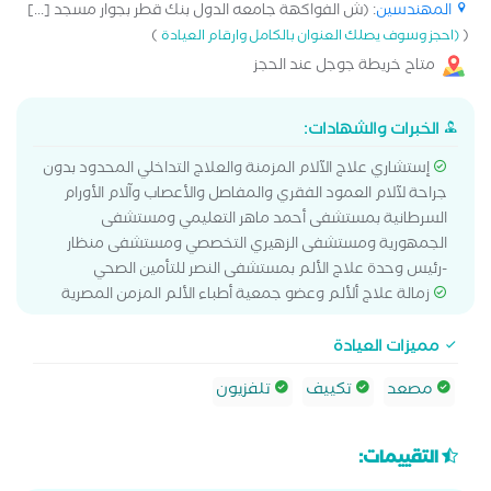
المهندسين
: (ش الفواكهة جامعه الدول بنك قطر بجوار مسجد [...]
)
(
(احجز وسوف يصلك العنوان بالكامل وارقام العيادة
متاح خريطة جوجل عند الحجز
الخبرات والشهادات:
إستشاري علاج الآلام المزمنة والعلاج التداخلي المحدود بدون
جراحة لآلام العمود الفقري والمفاصل والأعصاب وآلام الأورام
السرطانية بمستشفى أحمد ماهر التعليمي ومستشفى
الجمهورية ومستشفى الزهيري التخصصي ومستشفى منظار
-رئيس وحدة علاج الألم بمستشفى النصر للتأمين الصحي
زمالة علاج ألألم وعضو جمعية أطباء الألم المزمن المصرية
مميزات العيادة
مصعد
تكييف
تلفزيون
التقييمات: