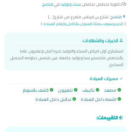
دكتورة تخصص تخصص
نساء وتوليد
في
فلمنج
فلمنج
: شارع بن فرناس متفرع من شارع[...]
)
(
(احجز وسوف يصلك العنوان بالكامل وارقام العيادة
الخبرات والشهادات:
استشاري اول امراض النساء والتوليد خبره اثنان وعشرون عاما
بالتخصص ماجستير نسا وتوليد جامعه عين شمس دبلومه التجميل
النساءي
مميزات العيادة
مصعد
تكييف
تلفزيون
كشف بالسونار
اشعة داخل العيادة
تحاليل داخل العيادة
التقييمات: