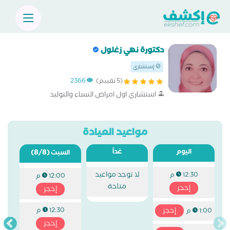
دكتورة نهي زغلول
إستشاري
(5 تقييم)
2366
استشاري اول امراض النساء والتوليد
مواعيد العيادة
اليوم
غداً
(8/8)
السبت
لا توجد مواعيد
12:30 م
12:00 م
متاحة
إحجز
إحجز
إحجز
12:30 م
1:00 م
إحجز