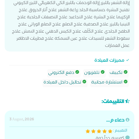
إزالة الشعر بالليزر إزالة الوحمات بالليزر الكي الكهربائي الليزر الكربوني
تفتيح البشرة حساسية الجلد زراعة الشعر علاج آثار الحروق علاج
الإكزيما علاج البشرة علاج التجاعيد علاج التصبغات الجلدية علاج
التينيا بالليزر علاج الصدفية علاج الصلع علاج الصلع الوراثى علاج
الطفح الجلدي علاج الكَلَف علاج الكيس الدهني علاج النمش علاج
سقوط الشعر للسيدات علاج عين السمكة علاج فطريات الاظافر
عمل الغمازات
مميزات العيادة
تكييف
تلفزيون
دفع الكتروني
استشارة مجانية
تحاليل داخل العيادة
التقييمات:
دعاء م...
3 August, 2026
التقييم :
كويسه جداً ذوق