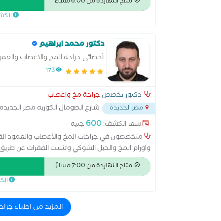
متاح النهاردة من 6:00 مساءً
الكش
رئيس المؤ
دكتور محمد ابراهيم
أخصائي جراحه المخ والاعصاب والعمو
173
الولايات المتحدة الأمريكية * عضو هيئة التحرير في ا
دكتور تخصص
جراحة مخ واعصاب
شارع الصومال الكوربه مصر الجديده
مصر الجديدة
600
سعر الكشف:
جنيه
الأخرى المرموقة لجراحة المخ والأعصاب والعمود الف
متخصصون في جراحات المخ والأعصاب والعمود الفقر
واورام المخ والحبل الشوكي وتثبيت الفقرات عن طريق 
الأعصاب والعمود الفقري، سواء كرئيس أو رئيس مشار
متاح النهاردة من 7:00 مساءً
أكاديمية (EWNC) * سا
الك
للتدخلات طفيفة التوغل للمخ والعمود الفقري * والع
المزيد من اطباء جرا
جراحات المخ والأعصاب والعمود الفقري