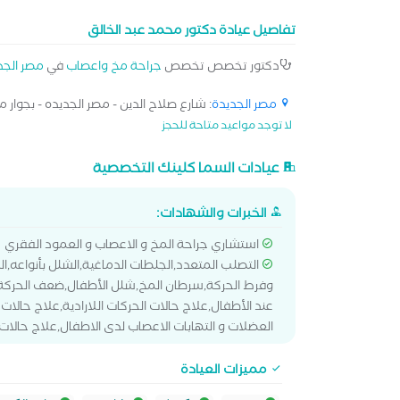
تفاصيل عيادة دكتور محمد عبد الخالق
دكتور تخصص تخصص
جراحة مخ واعصاب
في
مصر الجد
مصر الجديدة
: شارع صلاح الدين - مصر الجديده - بجوار م
لا توجد مواعيد متاحة للحجز
عيادات السما كلينك التخصصية
الخبرات والشهادات:
استشاري جراحة المخ و الاعصاب و العمود الفقري
التصلب المتعدد,الجلطات الدماغية,الشلل بأنواعه,ا
وفرط الحركة,سرطان المخ,شلل الأطفال,ضعف الحركة,ع
عند الأطفال,علاج حالات الحركات اللارادية,علاج حالا
العضلات و التهابات الاعصاب لدى الاطفال,علاج حالات
مميزات العيادة