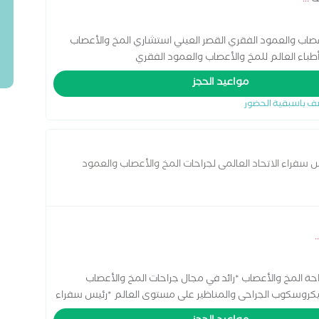
ف
...
صاب والعمود الفقري القصر العيني استشاري المخ والأعصاب
باء العالم للمخ والأعصاب والعمود الفقري
مواعيد الحجز
ف باسبقية الحضور
 سفراء الاتحاد العالمى لجراحات المخ والأعصاب والعمود
..
ة المخ والأعصاب *رائد في مجال جراحات المخ والأعصاب
يكروسكوب الجراحى والمناظير على مستوى العالم *رئيس سفراء
الاتحاد العالمى لجراحات المخ والأعصاب والعمود الفقري (WFNS) * الرئيس السابق للاتحاد العالمي لمناظير العمود