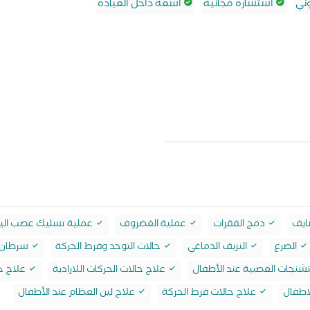
ني
استشارة مجانية
اشعة داخل العيادة
نايف
دمج الفقرات
عملية الغضروف
عملية تسليك عصب الي
الصرع
النزيف الدماغي
حالات التوحد وفرط الحركة
سرطان 
تشنجات العصبية عند الأطفال
علاج حالات الحركات اللارادية
علاج حا
لاطفال
علاج حالات فرط الحركة
علاج لين العظام عند الأطفال