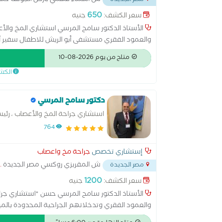
ش اسماء فهمي بأرض الجولف خل
مصر الجديدة
650
سعر الكشف:
جنيه
الأستاذ الدكتور سامح المرسي استشاري المخ والأع
والعمود الفقري مستشفى أبو الريش للاطفال سفير أط
متاح من يوم 2026-08-10
الكش
دكتور سامح المرسي
استشاري جراحة المخ والأعصاب ، رئيس
الفقري (WFNS)
764
إستشاري تخصص
جراحة مخ واعصاب
ش المقريزي روكسي مصر الجديدة
.
مصر الجديدة
1200
سعر الكشف:
جنيه
الأستاذ الدكتور سامح المرسي حسن *استشاري جراح
والعمود الفقري وتدخلاتهم الجراحية المحدودة بالم