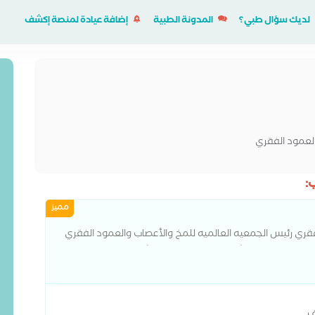
لديك سؤال طبي؟
المدونة الطبية
إضافة عيادة لمنصة إكشف
لعمود الفقري
:
مميز
قري رئيس الجمعيه العالميه للمخ والأعصاب والعمود الفقري
عمود الفقري مستشفى القصر العيني استشاري