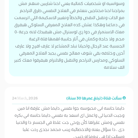
وسواسيه او شخصيات كمالية يعني احنا شاربين منهم مش
بمزاجنا احنا محتاجين نتعلم في العلاج النفسي طرق التراحم
مع الذات وتقبل النقص والخطأ وتغيير الاسكيمة اللي اترسمت
في دماغنا وهكذا عشان كده العلاج المعرفي السلوكي هيفرق
معك الاستمرار في دوا زي لوسترال مش هيفيدك لانه جرعة ٥٠
مجم ولا حاجة وكمان في آثار جانبية اهمها قلة الرغبة
الجنسية عند الرجال واحيانا تبلد المشاعر لا عارف افرح ولا عارف
أحزن وخلافه بقي شوف معالج نفسي يجيد العلاج المعرفي
السلوكي ومدارس التراحم والتقبل والالتزام هيفرقوا معك كتير
الف سلامه
سألت فتاة (تبلغ عمرها 30 سنة)
24 March, 2026
دايما حاسه انى محبوسه جوا نفسي دايما مش عارفة انا مين
وجيت الدنيا لى واعمل اى اسعد به نفسي دايما حاسه اني بكره
نفسي ومش عايزاها كأن روحى جت غلط في الجسم دا والدنيا
دى ، دا سؤال بعته والاخصائية زينب محمد نجدى ردت عليا
وسالت اذا فى تروما او ذنب ،