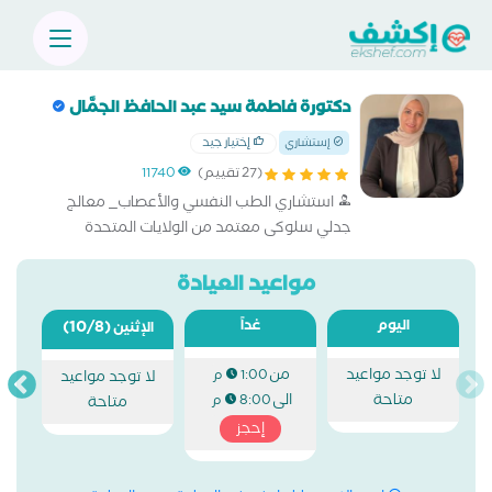
دكتورة فاطمة سيد عبد الحافظ الجمَّال
إختيار جيد
إستشاري
(27 تقييم)
11740
استشاري الطب النفسي والأعصاب_ معالج
جدلي سلوكى معتمد من الولايات المتحدة
الأمريكية - اضطرابات الشخصية الحدية- عضو
الجمعية الأمريكية للطب النفسي-الزمالة المصرية
مواعيد العيادة
للطب النفسي - البورد العربي للطب النفسي -
اليوم
غداً
(10/8)
صحة المرأة النفسية
الإثنين
لا توجد مواعيد
من
1:00 م
لا توجد مواعيد
متاحة
الى
8:00 م
متاحة
إحجز