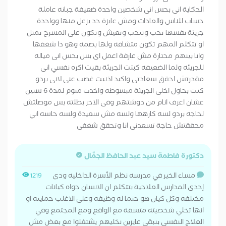
الحكاية انى بحس انى شخصين واحدة ضعيفة جبانه عاملة
حساب للناس والعادات ومش عايزة حد يزعل منها وواحدة
جريئة نفسها تحب وتتحب وتعيش وتكون على المسرح تمثل
او تتكلم المهم تكون متشافه ولها بصمه وهو دا شغفها
وانا بينهم محتارة مش عارفة اعمل اى بس بحس انى مياله
للجريئه ولما الضعيفه كبتت الجريئة بقيت اكره نفسي انى
مقدرتش احقق سعادتى واكيد اذنبت غصب عنى لانى بردو
كنت بحاول اخلى الجريئة مبسوطه واخدت منوم لمدة 6 سنين
عشان اعرف انام من دوشتهم وفى الاخر بطلته بس موصلتش
لحاجه بردو لسه كارهها ولسه مش سعيدة ولسه حاسه اني
محققتش حاجة تسعدنى انا وتحقق شغفى
دكتورة فاطمة سيد عبد الحافظ الجمَّال
مساء الخير في مدرسه نظم الأسرة الداخليه ودي
1219
إحدى المدارس العلاجية بتتكلم ان الانسان جواه كيانات
مختلفه وكل كيان هو حتما له وظيفه وعلى الاغلب حمايته او
انها تخلي شخصيته متسقة مع الواقع ومع المجتمع وفي
العلاج النفسي بنبقي عايزين نخليهم يشتغلوا مع بعض مش