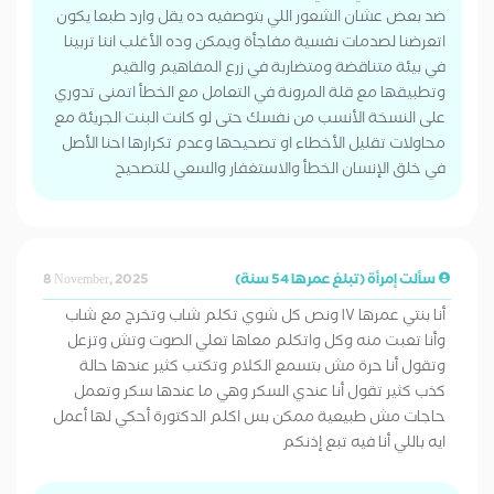
ضد بعض عشان الشعور اللي بتوصفيه ده يقل وارد طبعا يكون
اتعرضنا لصدمات نفسية مفاجأة ويمكن وده الأغلب اننا تربينا
في بيئة متناقضة ومتضاربة في زرع المفاهيم والقيم
وتطبيقها مع قلة المرونة في التعامل مع الخطأ اتمنى تدوري
على النسخة الأنسب من نفسك حتى لو كانت البنت الجريئة مع
محاولات تقليل الأخطاء او تصحيحها وعدم تكرارها احنا الأصل
في خلق الإنسان الخطأ والاستغفار والسعي للتصحيح
سألت إمرأة (تبلغ عمرها 54 سنة)
8 November, 2025
أنا بنتي عمرها ١٧ ونص كل شوي تكلم شاب وتخرج مع شاب
وأنا تعبت منه وكل واتكلم معاها تعلي الصوت وتش وتزعل
وتقول أنا حرة مش بتسمع الكلام وتكتب كثير عندها حالة
كذب كثير تقول أنا عندي السكر وهي ما عندها سكر وتعمل
حاجات مش طبيعية ممكن بس اكلم الدكتورة أحكي لها أعمل
ايه باللي أنا فيه تبع إذنكم