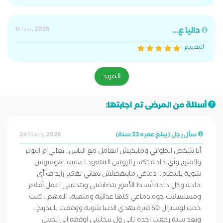
داليا ع...
11 June, 2025
التقييم :
المزيد
أسئلة من المرضى تم اجابتها:
سأل رجل (يبلغ عمره 33 سنة)
24 March, 2026
أنا شخص انطوائي ومابحبش اتعامل مع الناس.. بعاني م التوتر
والقلق وأي حاجة تكسر الروتين المتعود اعيشه.. موسوس
شوية بالنظام.. دماغي مابتفصلش نهائي تفكير زايد ف أي
حاجة وكل حاجة أبسط الأمور بتضايقني وبتخليني اعمل أفلام
ومسلسلات جوه دماغي كلها عدائية ومتعبة.. المهم.. كنت
خدت لوسترال 50 فترة يهدي الدنيا شوية ووقفت بالتدريج..
وبعد سنة رجعت اخده تاني ول بيخليني اوقفه اني بحس