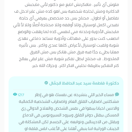
ملوش أي تأثير.. مافكرتش اتابع مع دكتور لأني مابحبش
الدكاترة ومش لحاجة شخصية بس اهو كده مش عايز ادخل ف
تفاصيل أو اطول.. محتاج بس حد متخصص يعرفني أي حاجة
تفيدني اكمل لوسترال وللا أوقفه وللا محتاجة أصلًا وللا لأ لأني
مابحبش الأدوية وخدته مني لنفسي كده لما زهقت والوضع
اتصعب كنت بدور على مهدئات وأدوية تساعد دماغي تهدى
شوية ولقيت لوسترال لأعراض كلها عندي واكتر.. بس تأثيره
معايا بطيء جدًا فيه فرق مش هانكر بس مش الفرق
الملحوظ.. ف محتاج ابطل تفكير شوية مش عايز ابقى بعالج
كتر التفكير بطريقة تخليني افكر اكتر.. وجزاك الله خير.
دكتورة فاطمة سيد عبد الحافظ الجمَّال
مساء الخير اللي بتشرحه عن نفسك هو في إطار
1217
مشكلتين اضطراب القلق العام واضطراب الشخصية الكمالية
والاتنين احيانا بيبقوا في نفس الشخص والعلاج الدوائي زي
المسكن بيقلل دواير القلق وبيزود السيروتونين في الدماغ
ويقلل من الادرينالين وتوابعه على الجسم لكن المشكلة في
الجينات الوراثية اننا بنبقي أهلنا على الأغلب اناس قلقة او