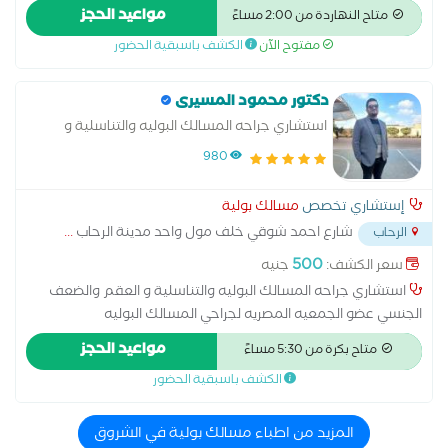
المسالك البوليه. ماجستير جراحه المسالك البوليه. جامعه عسن
مواعيد الحجز
متاح النهاردة من 2:00 مساءً
شمس.
مفتوح الآن
الكشف باسبقية الحضور
دكتور محمود المسيرى
استشاري جراحه المسالك البوليه والتناسلية و
العقم والضعف الجنسي
980
إستشاري تخصص
مسالك بولية
شارع احمد شوقي خلف مول واحد مدينة الرحاب
...
الرحاب
500
سعر الكشف:
جنيه
استشاري جراحه المسالك البوليه والتناسلية و العقم والضعف
الجنسي عضو الجمعيه المصريه لجراحي المسالك البوليه
مواعيد الحجز
متاح بكرة من 5:30 مساءً
الكشف باسبقية الحضور
المزيد من اطباء مسالك بولية في الشروق