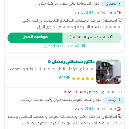
مول البانوراما اعلي سوبر ماركت مترو
...
الشروق
500
سعر الكشف:
جنيه
استشاري جراحة المسالك البولية و التناسلية وزراعة الكلي
بمستشفيات هيئة الشرطة و مستشفي وادي النيل
مواعيد الحجز
متاح بكرة من 6:00 مساءً
الكشف باسبقية الحضور
دكتور مصطفي رمضان
استشاري جراحات الكلي والمسالك البوليه والضعف
الجنسي وعقم الرجال
665
إستشاري تخصص
مسالك بولية
شارع احمد شوقي خلف مول واحد مدينة الرحاب
...
الرحاب
700
سعر الكشف:
جنيه
استشاري جراحات الكلي والمسالك البوليه والضعف الجنسي وعقم
الرجال زماله جراحات المسالك البوليه. البورد المصري لجراحات