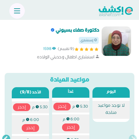
دكتورة صفاء بسيوني
إستشاري
(9 تقييم)
1598
استشاري اطفال وحديثي الولاده
مواعيد العيادة
اليوم
غداً
(9/8)
الأحد
لا توجد مواعيد
إحجز
5:30 م
إحجز
5:30 م
متاحة
6:00 م
6:00 م
إحجز
إحجز