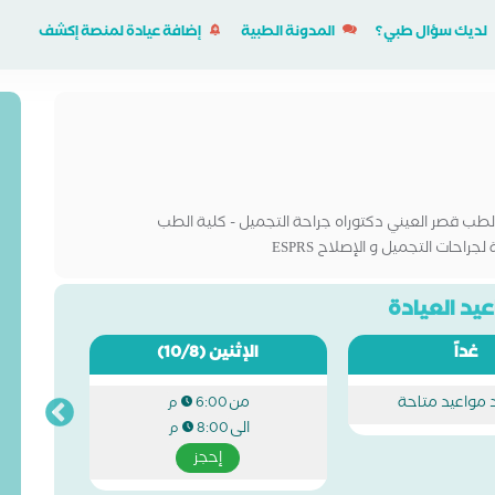
لديك سؤال طبي؟
المدونة الطبية
إضافة عيادة لمنصة إكشف
الطب قصر العيني دكتوراه جراحة التجميل - كلية الطب
احات التجميل و الإصلاح ESPRS
يد العيادة
غداً
الإثنين
(10/8)
د مواعيد متاحة
من
6:00 م
الى
8:00 م
إحجز