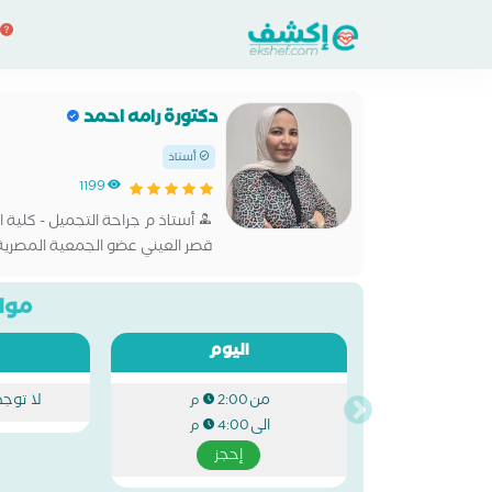
دكتورة رامه احمد
أستاذ
1199
أستاذ م جراحة التجميل - كلية 
قصر العيني عضو الجمعية المصرية لجر
مواع
اليوم
من
لا توج
2:00 م
الى
4:00 م
إحجز