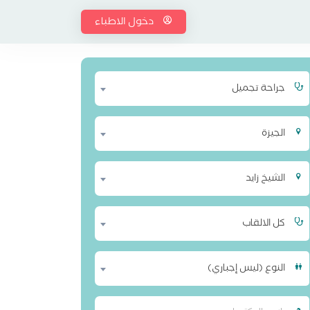
دخول الاطباء
جراحة تجميل
الجيزة
الشيخ زايد
كل الالقاب
النوع (ليس إجباري)