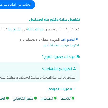
المزيد من اطباء جراح
تفاصيل عيادة دكتور طه اسماعيل
دكتور تخصص تخصص
جراحة عامة
في
الشيخ زايد
تخصص
الشيخ زايد
: الحي13 .مجاوره 3 عيادات[...]
لا توجد مواعيد متاحة للحجز
عيادات جميرا -الفرع 1
الخبرات والشهادات:
استشاري الجراحة العامة و جراحة المناظير و جراحة الس
مميزات العيادة
تكييف
تلفزيون
دفع الكتروني
اشعة