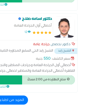
الك
النتائج التجميلية. التخصصات: جراحات السمنة (تكميم 
علاج الفتق بجميع أنواعه بالمنظار والجراحة التقليدية
البواسير – الشرخ) جراحات الغدة الدرقية والثدي جراحا
دكتور اسامه صلاح
متكاملة للمريض تعتمد على دقة التشخيص، والاختيار ا
أخصائي أول الجراحة العامة
أفضل نتائج ممكنة مع أعلى درجات الأمان.
12
دكتور تخصص
جراحة عامة
الشيخ زايد الحي السابع المجاوره الثانيه
الشيخ زايد
550
سعر الكشف:
جنيه
أخصائي أول الجراحة العامة وجراحات المناظير والت
القاهرة أخصائى الجراحة العامة والمناظير اخصائى جر
استئصال الزائدة والطحال بالمنظار
متاح النهاردة من 2:00 مساءً
الكش
المزيد من اطباء