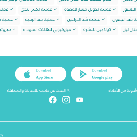
 بالليزر
علاج تجاعيد تحت العين بالليزر
عملية استئصال الرحم بالمن
لناسور
عملية تحويل مسار المعدة
عملية تكبير الثدي
عملية
ة شد الجفون
عملية شد الذراعين
عملية شد الرقبة
عملية ش
ال ليزر
كولاجين للبشرة
ميزوثيرابي للهالات السوداء
ميزوثير
Download
Download
App Store
Google play
أجوبة من الأطباء
البحث عن طبيب بالمدينة والمنطقة
cy