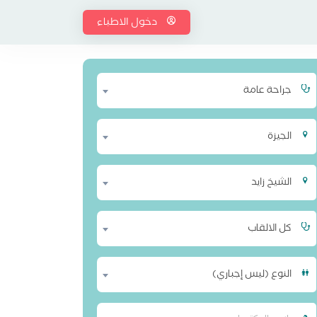
دخول الاطباء
جراحة عامة
الجيزة
الشيخ زايد
كل الالقاب
النوع (ليس إجباري)