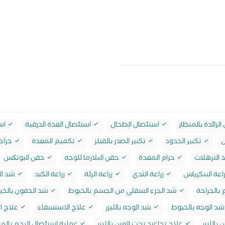
لزائدة بالمنظار
استئصال الطحال
استئصال الغدة الدرقية
است
ن
تكبير الخدود
تكبير الصدر بالفيلر
تكميم المعدة
جراحة
 الترهلات
حزام المعدة
حقن البلازما للوجه
حقن البوتکس
اعة البنكرياس
زراعة الثدي
زراعة الرئة
زراعة الكبد
شد ال
بالجراحة
شد الجزء السفلي من الجسم بالخيوط
شد الجفون بالخي
د الوجه بالخيوط
شد الوجه بالليزر
علاج الاستسقاء
علاج ال