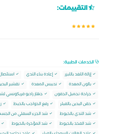
التقييمات:
الخدمات الطبية:
إزالة اللغد بالليزر
إعادة بناء الثدي
استئصال ا
بالون المعدة
تدبيس المعدة
تقشير اليدي
جراحة تجميل الجفون
جهاز راديو فريكونسي لشد
حقن اليدين بالفيلر
رفع الحواجب بالخيط
زر
شد الثدي بالخيوط
شد الجزء السفلي من الجسم 
شد الفخذ بالخيوط
شد المؤخرة بالخيوط
ش