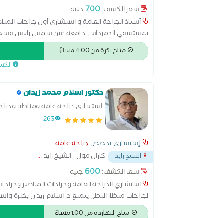
700
سعر الكشف:
جنيه
أستاذ الجراحة العامة و استشاري أول جراحات المناظي
بمستشفي الدمرداش جامعة عين شمس رئيس قسم جرا
بالمملكة العربية السعودية قرابة عشرون عاما دكتورا
متاح بكرة من 4:00 مساءً
الجراحين الملكية دبلن عام 
الكش
الجراحين المصرية عضو جمعية جراحة الثدي المصرية 
دكتور اسلام محمد زيدان
استشاري جراحة عامة ومناظير وجرا
263
إستشاري تخصص
جراحة عامة
كازان مول - الشيخ زايد
...
الشيخ زايد
600
سعر الكشف:
جنيه
استشاري الجراحة العامة وجراحات المناظير وجراحا
لجراحات منظار البطن يتمتع د. اسلام زيدان بخبرة واس
اهتمام خاص بجراحات السمنة وعلاج مضاعفات السمنة 
متاح النهاردة من 1:00 مساءً