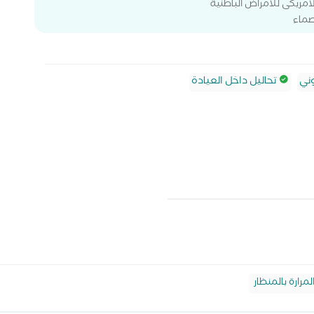
مريكى للامراض الباطنية
صماء
ني
تحاليل داخل العيادة
مرارة بالمنظار