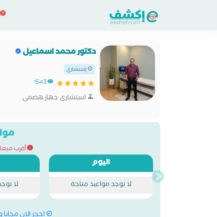
دكتور محمد اسماعيل
إستشاري
1543
استشارى جهاز هضمى
مواع
أقرب ميعاد للحج
اليوم
لا توجد مواعيد متاحة
لا توج
احجز الان مجانا 