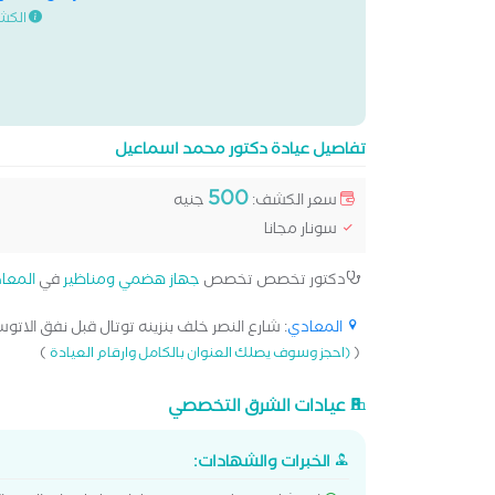
الكش
تفاصيل عيادة دكتور محمد اسماعيل
500
سعر الكشف:
جنيه
سونار مجانا
دكتور تخصص تخصص
جهاز هضمي ومناظير
في
المعا
المعادي
: شارع النصر خلف بنزينه توتال قبل نفق الاتوست
)
(
(احجز وسوف يصلك العنوان بالكامل وارقام العيادة
عيادات الشرق التخصصي
الخبرات والشهادات: