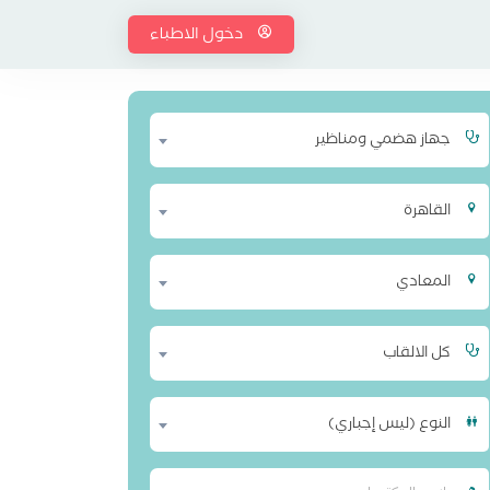
دخول الاطباء
جهاز هضمي ومناظير
القاهرة
المعادي
كل الالقاب
النوع (ليس إجباري)