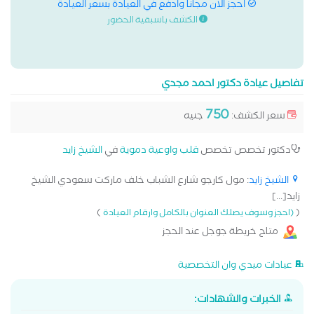
احجز الان مجانا وادفع في العيادة بسعر العيادة
الكشف باسبقية الحضور
تفاصيل عيادة دكتور احمد مجدي
750
سعر الكشف:
جنيه
دكتور تخصص تخصص
قلب واوعية دموية
في
الشيخ زايد
الشيخ زايد
: مول كارجو شارع الشباب خلف ماركت سعودي الشيخ
زايد[...]
)
(
(احجز وسوف يصلك العنوان بالكامل وارقام العيادة
متاح خريطة جوجل عند الحجز
عيادات ميدي وان التخصصية
الخبرات والشهادات: