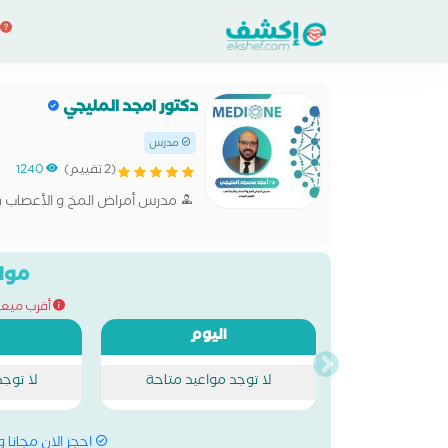
دكتور امجد المليجي
مدرس
(2 تقييم)
1240
مدرس أمراض المخ و الأعصاب بك
مواع
أقرب ميعاد للح
اليوم
لا توجد مواعيد متاحة
لا توج
احجز الان مجانا 