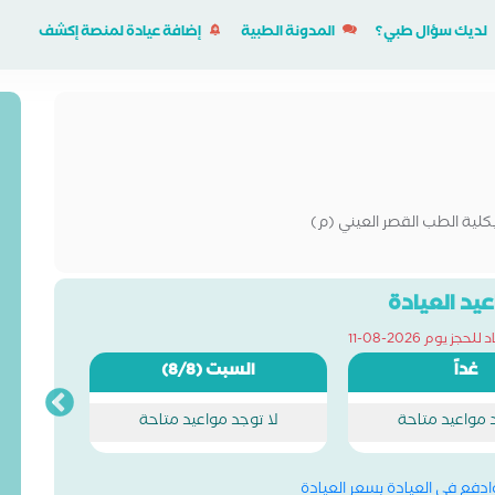
لديك سؤال طبي؟
المدونة الطبية
إضافة عيادة لمنصة إكشف
لية الطب القصر العيني (م)
يد العيادة
جز يوم 2026-08-11
غداً
السبت
(8/8)
د مواعيد متاحة
لا توجد مواعيد متاحة
وادفع في العيادة بسعر العيادة