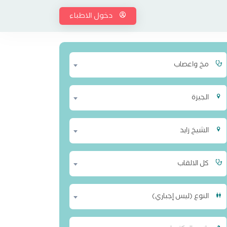
دخول الاطباء
مخ واعصاب
الجيزة
الشيخ زايد
كل الالقاب
النوع (ليس إجباري)