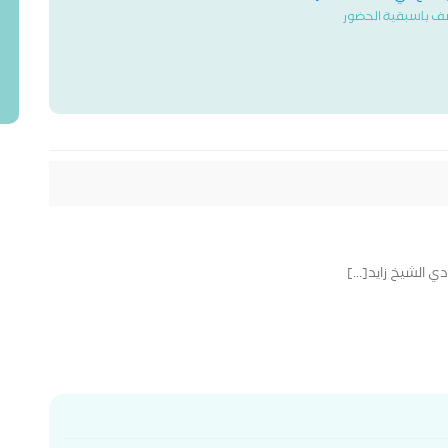
ف باسبقية الحضور
الشيخ زايد[...]