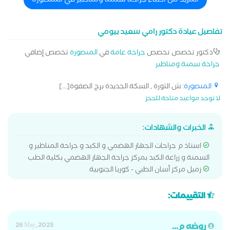
المزيد من اطباء جراحة سمنة ومناظير في المنصورة
تفاصيل عيادة دكتور رامي سعيد بيومي
دكتور تخصص تخصص
جراحة عامة
في
المنصورة
تخصص إضافي
جراحة سمنة ومناظير
المنصورة
: ش الثورة , السكة الجديدة برج الصفوة[...]
لا توجد مواعيد متاحة للحجز
الخبرات والشهادات:
استاذ م جراحات الجهاز الهضمي و الكبد و جراحة المناظير و
السمنة و زراعة الكبد بمركز جراحة الجهاز الهضمي بكلية الطب
زميل مركز أسان الطبي - كوريا الجنوبية
التقييمات:
روضه م...
26 May, 2025