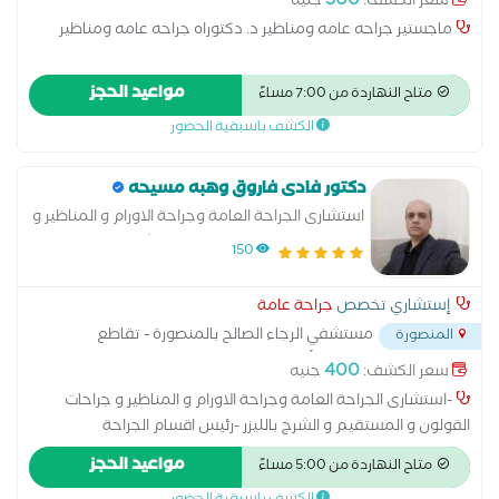
300
سعر الكشف:
جنيه
ماجستير جراحه عامه ومناظير د. دكتوراه جراحه عامه ومناظير
مواعيد الحجز
متاح النهاردة من 7:00 مساءً
الكشف باسبقية الحضور
دكتور فادى فاروق وهبه مسيحه
استشارى الجراحة العامة وجراحة الاورام و المناظير و
جراحات القولون و المستقيم و الشرج
150
إستشاري تخصص
جراحة عامة
مستشفي الرجاء الصالح بالمنصورة - تقاطع
المنصورة
شارع جيهان و شارع الترعة أمام الدفاع المدني
...
400
سعر الكشف:
جنيه
-استشارى الجراحة العامة وجراحة الاورام و المناظير و جراحات
القولون و المستقيم و الشرج بالليزر -رئيس اقسام الجراحة
بمستشفى الشرطة بالإسكندرية .-متخصص في جراحات البواسير و
مواعيد الحجز
متاح النهاردة من 5:00 مساءً
الشرخ و الناصور بالليزر -خبرة 24 عام في جراحات الثدى و الغدة الدرقية