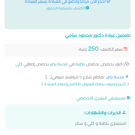
احجز الان مجانا وادفع في العيادة بسعر العيادة
الكشف باسبقية الحضور
تفاصيل عيادة دكتور محمود سامي
250
سعر الكشف:
جنيه
دكتور تخصص تخصص
باطنة
في
مدينة نصر
تخصص إضافي
كلى
مدينة نصر
: تقاطع شارع د/ابراهيم شوقي[...]
)
(
(احجز وسوف يصلك العنوان بالكامل وارقام العيادة
مستشفي البشري التخصصي
الخبرات والشهادات:
استشاري باطنة و كلي و سكر