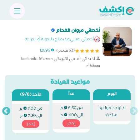
أخصائي مروان الفحام
أخصائي نفسي ولا يعالج بالادوية أو الجراحة
(53 تقييم)
12595
اخصائي نفسي اكلينكي facebook : Marwan
elfaham
مواعيد العيادة
اليوم
غداً
(9/8)
الأحد
لا توجد مواعيد
من
6:30 م
من
7:00 م
متاحة
الى
7:00 م
الى
7:30 م
إحجز
إحجز