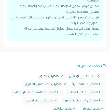
ونفسية
محتاج مبدئيا تعمل فحوصات عند طبيب مخ واعصاب ولو
مفيش مشكلة عضوية
تتوجه للتخصص النفسي لان وارد يكون فيه مشاكل نفسية زي
القلق والتفكير الزائد
يفضل قبل التوجه نعمل تحاليل شاملة لفيتامين ب١٢/
فيتاميند/زنك/ماغنسيوم
الخدمات الطبية:
جلسات نفسي اونلاين
اضطراب القلق
الاضطرابات النفسية
اضطراب الوسواس القهري
الاضطراب ثنائي القطب
الاضطرابات السلوكية والوجدانية
المشاكل الزوجية والأسرية
جلسات علاج نفسي
علاج الإدمان
علاج الاكتئاب