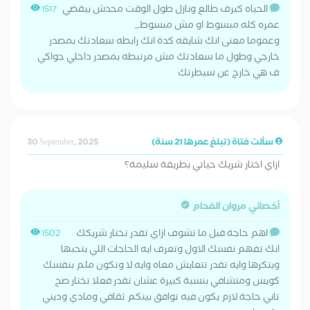
الحياه كيرف طالع ونازل طول الوقت محدش بيقضي
1517
عمره كله مبسوط او مش مبسوط,,
وعموما معنى انك شايفه كدة انك رابطه سعادتك بمصدر
خارجي وطول ما سعادتك مش مرتبطه بمصدر داخلي جواكي
ف هي خارج عن سيطرتك
سألت فتاة (تبلغ عمرها 21 سنة)
30 September, 2025
ازاي اختار شريك حياتي بطريقة سليمة؟
أخصائي مروان الفحام
اهم حاجة قبل ما تشوف ازاي تقدر تختار شريكك
1502
انك تفهم نفسك الاول وتعرف ايه الحاجات اللي بتحبها
وبتكرها وايه تقدر تتعايش معاه وايه لا وتكون ملم بنفسك
كويس ومتشافي بنسبة كبيرة عشان تقدر فعلا تختار صح
تاني حاجة لازم يكون فيه توافق بينكم ثقافي ومادي وديني