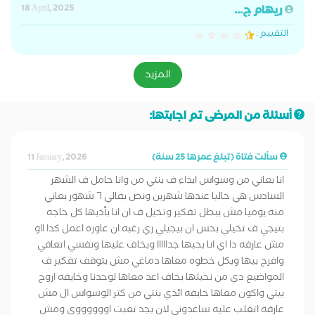
ريهام ج...
18 April, 2025
التقييم :
المزيد
أسئلة من المرضى تم اجابتها:
سألت فتاة (تبلغ عمرها 25 سنة)
11 January, 2026
انا بعاني من وسواس ايذاء ف بنتي من وانا حامل ف الشهر
السادس هي حاليا عندها شهرين ونص بقالي ٦ شهور بعاني
منه يوميا مش ببطل تفكير وتخيل ف ان انا بأذيها كل حاجه
بتيجي ف تخيلي بحس ان بيجيلي زي رغبه ان عاوزه اعمل كدا ااو
مش عارفه دا اي انا بحبها جدااااا وبخاف عليها ونفسي اتعافي
وافرح بيها وبكل خطوه معاها دماغي مش بتوقف تفكير ف
المواضيع دي من نحيتها بخاف اعد معاها لوحدنا وخايفه اروح
بيتي واكون معاها خايفه ائذي بنتي من كتر الوسواس ال مش
عارفه اتغلب عليه ساعدوني لان بجد تعبت اووووووي ومش