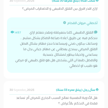
سألت فتاة (تبلغ عمرها 30 سنة)
30 September, 2025
ازاى اقدر افرق بين القلق الطبيعى و الاضطراب المرضى؟
أخصائي مروان الفحام
القلق الطبيعي كلنا بنتعرضله ونقدر نتعلم ازاي
1497
نتحكم فيه عن طريق اعادة صياغة الافكار بشكل سليم ..
وساعات بيكون صحي وبيساعدنا ننجز مهام بشكل افضل
القلق المرضي بيبتدي يعطلني عن مهام حياتي بدل ما
يساعدني واحيانا بيطور لمشاكل جسدية
والافضل طبعا ان اللي يشخص هل هو قلق طييعي او مرضي
هو طبيب او اخصائي
سأل رجل (يبلغ عمره 33 سنة)
30 September, 2025
هل الأدوية النفسية تعالج السبب الجذري للمرض أم تساعد
فقط في التحكم بالأعراض ؟