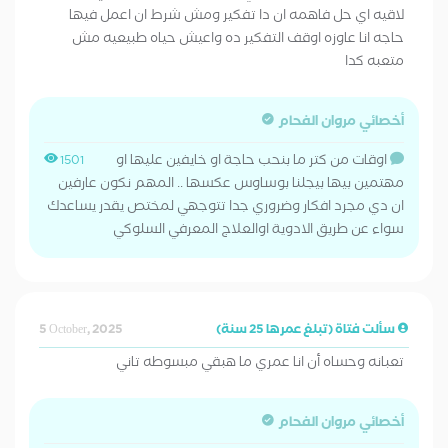
لاقيه اي حل فاهمه ان دا تفكير ومش شرط ان اعمل فيها
حاجه انا عاوزه اوقف التفكير ده واعيش حياه طبيعيه مش
متعبه كدا
أخصائي مروان الفحام
اوقات من كتر ما بنحب حاجة او خايفين عليها او
1501
مهتمين بيها بيجلنا بوساوس عكسها .. المهم نكون عارفين
ان دي مجرد افكار وضروري جدا تتوجهي لمختص يقدر يساعدك
سواء عن طريق الادوية اوالعلاج المعرفي السلوكي
سألت فتاة (تبلغ عمرها 25 سنة)
5 October, 2025
تعبانه وحساه أن انا عمري ما هبقي مبسوطه تاني
أخصائي مروان الفحام