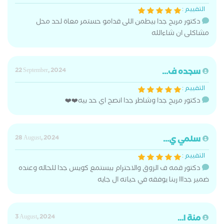
التقييم :
دكتور مريح جدا بيطمن اللى قدامو حستمر معاة لحد محل
مشاكلى ان شاءالله
سجده ف...
22 September, 2024
التقييم :
دكتور مريح جدا وشاطر جدا انصح اي حد بيه❤️❤️
سلمي ي...
28 August, 2024
التقييم :
دكتور قمه ف الزوق والاحترام بيستمع كويس جدا للحاله وعنده
ضمير جدااا ربنا يوفقه في حياته ال جايه
منة ا...
3 August, 2024