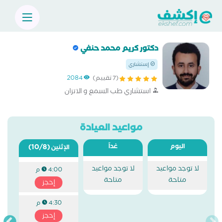
دكتور كريم محمد حنفي
إستشاري
(7 تقييم)
2084
استشاري طب السمع و الاتزان
مواعيد العيادة
اليوم
غداً
(10/8)
الإثنين
لا توجد مواعيد
لا توجد مواعيد
4:00 م
متاحة
متاحة
إحجز
4:30 م
إحجز