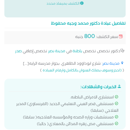
الكشف بميعاد محدد
تفاصيل عيادة دكتور محمد وجيه محفوظ
800
سعر الكشف:
جنيه
دكتور تخصص تخصص
باطنة
في
مدينة نصر
تخصص إضافي
صدر
مدينة نصر
: شارع ابوداوود الظاهري. بجوار مدرسه الرايه[...]
)
(
(احجز وسوف يصلك العنوان بالكامل وارقام العيادة
الخبرات والشهادات:
استشاري الامراض الباطنه.
مستشفى قصر العيني التعليمي الجديد (الفرنساوي) المدير
العلاجي (سابقا)
مستشفيات وزاره الصحه والمؤسسه العلاجيه( سابقا)
مستشفي مص زهره المدائن بالمعادي( حاليا)