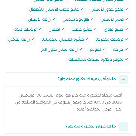
طقم أسنان بقاعدة معدنية
علاج آلام الفكين
علاج جذور الأسنان
علاج عصب الأسنان للأطفال
فينير الأسنان
هوليود سمايل
زراعه الأسنان
حشو عادي
حشو عصب
اطفال
تركيبات ثابته
تركيبات متحركه
قشرة الاسنان التجميلية
زراعه الفكين
جراحة
تقويم
زراعه اسنان بدون الم
متوفر دكاتره سيدات للمنتقبات
ما هو أقرب ميعاد لدكتورة منة جابر؟
أقرب ميعاد لدكتورة منة جابر هو اليوم السبت 08 اغسطس
2026 من 10:00 صباحاً وتقدر تشوف كل المواعيد المتاحة من
خلال عرض المواعيد أعلاه
ما هو عنوان الدكتورة منة جابر؟