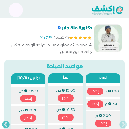
دكتورة منة جابر
(4 تقييم)
1497
عضو هيئة معاونه قسم جراحه الوجه والفكين
جامعه عين شمس
مواعيد العيادة
اليوم
غداً
(10/8)
الإثنين
10:00 ص
إحجز
10:00 ص
1:00 م
إحجز
إحجز
إحجز
1:30 م
10:30 ص
10:30 ص
2:00 م
إحجز
إحجز
إحجز