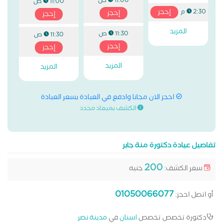
11:00 ص
11:00 ص
إحجز
2:30 م
إحجز
إحجز
المزيد
11:30 ص
11:30 ص
إحجز
إحجز
المزيد
المزيد
احجز الان مجانا وادفع في العيادة بسعر العيادة
الكشف بميعاد محدد
تفاصيل عيادة دكتورة منة جابر
200
سعر الكشف:
جنيه
01050066077
أو اتصل احجز:
دكتورة تخصص تخصص
اسنان
في
مدينة نصر