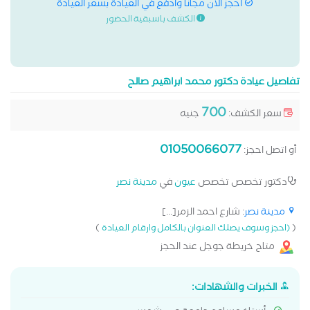
احجز الان مجانا وادفع في العيادة بسعر العيادة
الكشف باسبقية الحضور
تفاصيل عيادة دكتور محمد ابراهيم صالح
700
سعر الكشف:
جنيه
01050066077
أو اتصل احجز:
دكتور تخصص تخصص
عيون
في
مدينة نصر
مدينة نصر
: شارع احمد الزمر[...]
)
(
(احجز وسوف يصلك العنوان بالكامل وارقام العيادة
متاح خريطة جوجل عند الحجز
الخبرات والشهادات: