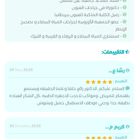
- أستاذ مساعد جامعة عين شمس
- دكتوراة في جراحات العيون
- زميل الكلية الملكية للعيون ببريطانيا
- عضو الجمعية الأوروبية لجراحات المياة البيضاء و تصحيح
الإبصار
- استشاري المياة البيضاء و الزرقاء و القرنية و الليزك
التقييمات:
رشا ع...
20 May, 2026
التقييم :
السلام عليكم، الدكتور رائع خلقا وعلما الحقيقه ويستمع
باهتمام للمريض ،ومواكب لاحدث الاجهزه الطبيه ،كل الشكر العياده
نظيفه جدا ،وحتي موظف الاستقبال جميل وبشوش
كريم م...
30 December, 2025
التقييم :