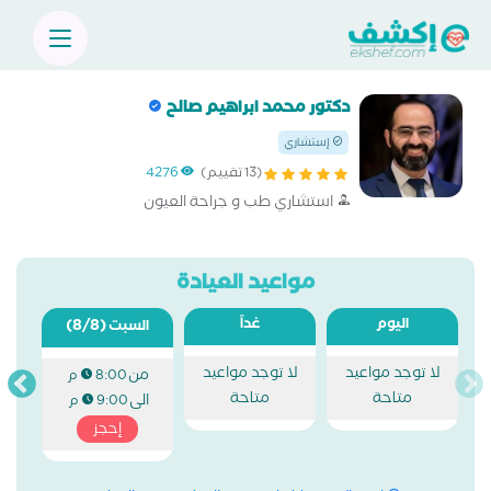
دكتور محمد ابراهيم صالح
إستشاري
(13 تقييم)
4276
استشاري طب و جراحة العيون
مواعيد العيادة
اليوم
غداً
(8/8)
السبت
لا توجد مواعيد
لا توجد مواعيد
من
8:00 م
متاحة
متاحة
الى
9:00 م
إحجز