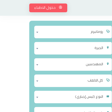
دخول الاطباء
روماتيزم
الجيزة
المهندسين
كل الالقاب
النوع (ليس إجباري)