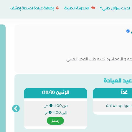
لديك سؤال طبي؟
المدونة الطبية
إضافة عيادة لمنصة إكشف
 و الروماتيزم كلية طب القصر العينى
يد العيادة
غداً
الإثنين
(10/8)
د مواعيد متاحة
من
11:00 ص
الى
4:00 م
إحجز