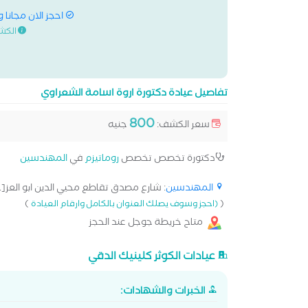
احجز الان مجانا 
الكش
تفاصيل عيادة دكتورة اروة اسامة الشعراوي
800
سعر الكشف:
جنيه
دكتورة تخصص تخصص
روماتيزم
في
المهندسين
المهندسين
: شارع مصدق تقاطع محيي الدين ابو العز[..
)
(
(احجز وسوف يصلك العنوان بالكامل وارقام العيادة
متاح خريطة جوجل عند الحجز
عيادات الكوثر كلينيك الدقي
الخبرات والشهادات: