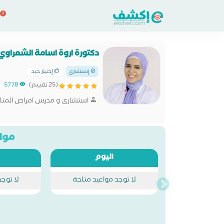
دكتورة اروة اسامة الشعراوي
إختيار جيد
إستشاري
(25 تقييم)
5778
استشارى و مدرس امراض المناعة
مواع
اليوم
لا توجد مواعيد متاحة
لا توج