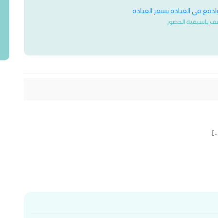
وادفع في العيادة بسعر العيادة
ف باسبقية الحضور
.]